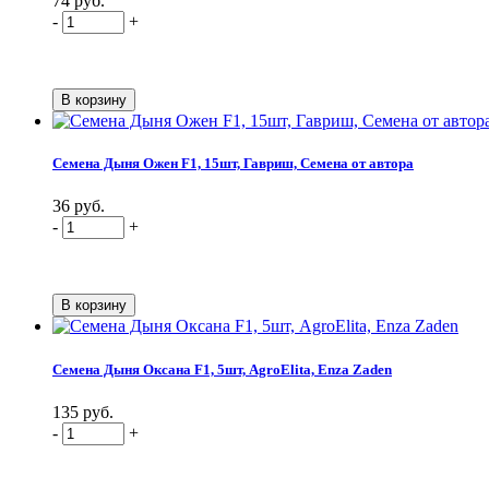
74 руб.
-
+
Семена Дыня Ожен F1, 15шт, Гавриш, Семена от автора
36 руб.
-
+
Семена Дыня Оксана F1, 5шт, AgroElita, Enza Zaden
135 руб.
-
+