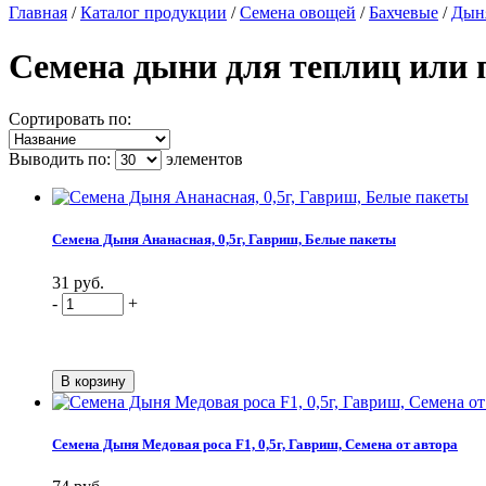
Главная
/
Каталог продукции
/
Семена овощей
/
Бахчевые
/
Дын
Семена дыни для теплиц или
Сортировать по:
Выводить по:
элементов
Семена Дыня Ананасная, 0,5г, Гавриш, Белые пакеты
31 руб.
-
+
Семена Дыня Медовая роса F1, 0,5г, Гавриш, Семена от автора