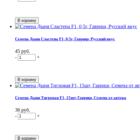
Семена Дыня Сластена F1, 0,5г, Гавриш, Русский вкус
45 руб.
-
+
Семена Дыня Тигровая F1, 15шт, Гавриш, Семена от автора
36 руб.
-
+