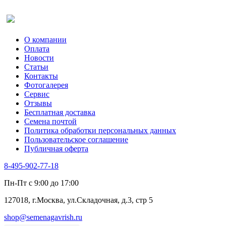
Салат
Оставить отзыв (для клиентов)
Сельдерей
Спаржа
Табак Курительный
О компании
Тмин
Оплата
Трава для чая
Новости
Туласи
Статьи
Укроп
Контакты
Фенхель пряный
Фотогалерея​
Хризантема овощная
Сервис
Цикорий пряный
Отзывы
Цикорий салатный (Витлуф)
Бесплатная доставка
Черемша
Семена почтой
Шпинат
Политика обработки персональных данных
Щавель
Пользовательское соглашение
Эндивий
Публичная оферта
Эстрагон
Семена лекарственных растений
8-495-902-77-18
Алтей
Анис
Пн-Пт с 9:00 до 17:00
Бессмертник
Бораго
127018, г.Москва, ул.Складочная, д.3, стр 5
Валериана
Валерианелла
shop@semenagavrish.ru
Гибискус лекарственный