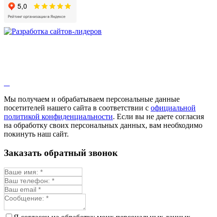
Девясил
Душица
Зверобой
Змееголовник
Иссоп
Кровохлёбка
Лаванда
Лопух
Лофант
Мелисса
Монарда лекарственная
Мы получаем и обрабатываем персональные данные
Мыльнянка
посетителей нашего сайта в соответствии с
официальной
Мята
политикой конфиденциальности
. Если вы не даете согласия
Овсяный корень
на обработку своих персональных данных, вам необходимо
Огуречная трава
покинуть наш сайт.
Пустырник
Расторопша
Заказать обратный звонок
Репешок
Розмарин
Ромашка лекарственная
Синюха
Скорцонера
Смесь лекарственных
Солодка
Стевия