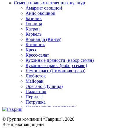
Семена пряных и зеленных культур
Амарант овощной
Анис овощной
Базилик
Горчица
Катран
Кервель
Кориандр (Кинза)
Котовник
Кресс
Кресс-салат
Кухонные пряности (набор семян)
Кухонные травы (набор семян)
Лемонграсс (Лимонная трава)
Любисток
Майоран
Орегано (Душица)
Пажитник
Перилла
Петрушка
Подорожник оленерогий
Портулак пряный
Ревень
© Группа компаний “Гавриш”, 2026
Рукола
Все права защищены
Рута