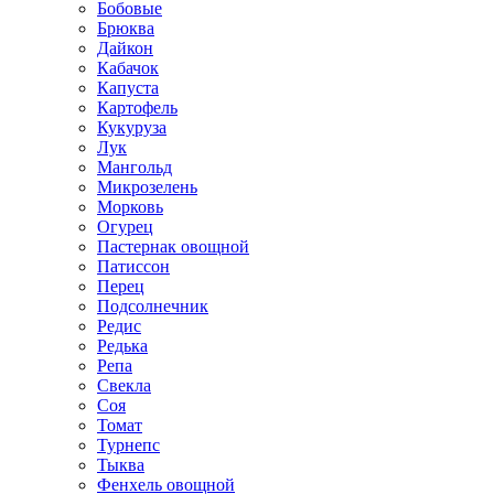
Бобовые
Брюква
Дайкон
Кабачок
Капуста
Картофель
Кукуруза
Лук
Мангольд
Микрозелень
Морковь
Огурец
Пастернак овощной
Патиссон
Перец
Подсолнечник
Редис
Редька
Репа
Свекла
Соя
Томат
Турнепс
Тыква
Фенхель овощной