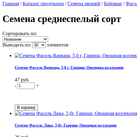
Главная
/
Каталог продукции
/
Семена овощей
/
Бобовые
/
Фасо
Семена среднеспелый сорт
Сортировать по:
Выводить по:
элементов
Семена Фасоль Варвара, 5,0 г, Гавриш, Овощная коллекция
47 руб.
-
+
Семена Фасоль Лика, 5,0г, Гавриш, Овощная коллекция