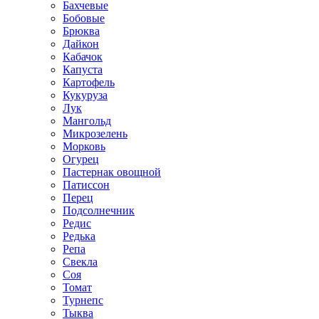
Бахчевые
Бобовые
Брюква
Дайкон
Кабачок
Капуста
Картофель
Кукуруза
Лук
Мангольд
Микрозелень
Морковь
Огурец
Пастернак овощной
Патиссон
Перец
Подсолнечник
Редис
Редька
Репа
Свекла
Соя
Томат
Турнепс
Тыква