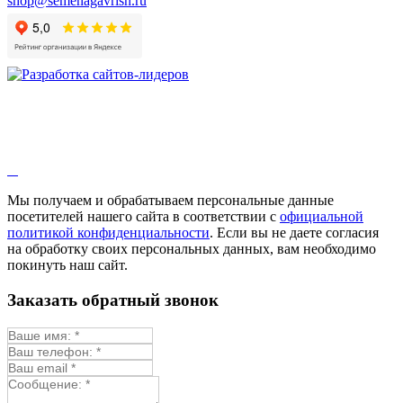
shop@semenagavrish.ru
Гибискус лекарственный
Девясил
Душица
Зверобой
Змееголовник
Иссоп
Кровохлёбка
Лаванда
Лопух
Лофант
Мелисса
Монарда лекарственная
Мы получаем и обрабатываем персональные данные
Мыльнянка
посетителей нашего сайта в соответствии с
официальной
Мята
политикой конфиденциальности
. Если вы не даете согласия
Овсяный корень
на обработку своих персональных данных, вам необходимо
Огуречная трава
покинуть наш сайт.
Пустырник
Расторопша
Заказать обратный звонок
Репешок
Розмарин
Ромашка лекарственная
Синюха
Скорцонера
Смесь лекарственных
Солодка