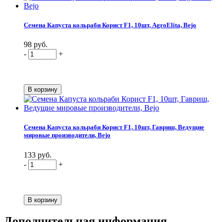
Семена Капуста кольраби Корист F1, 10шт, AgroElita, Bejo
98 руб.
-
+
Семена Капуста кольраби Корист F1, 10шт, Гавриш, Ведущие
мировые производители, Bejo
133 руб.
-
+
Дополнительная информация