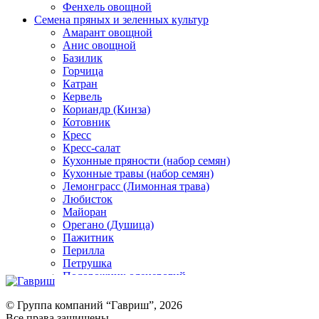
Фенхель овощной
Семена пряных и зеленных культур
Амарант овощной
Анис овощной
Базилик
Горчица
Катран
Кервель
Кориандр (Кинза)
Котовник
Кресс
Кресс-салат
Кухонные пряности (набор семян)
Кухонные травы (набор семян)
Лемонграсс (Лимонная трава)
Любисток
Майоран
Орегано (Душица)
Пажитник
Перилла
Петрушка
Подорожник оленерогий
Портулак пряный
Ревень
© Группа компаний “Гавриш”, 2026
Рукола
Все права защищены