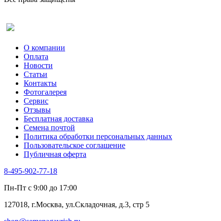
Рута
Салат
Оставить отзыв (для клиентов)
Сельдерей
Спаржа
Табак Курительный
О компании
Тмин
Оплата
Трава для чая
Новости
Туласи
Статьи
Укроп
Контакты
Фенхель пряный
Фотогалерея​
Хризантема овощная
Сервис
Цикорий пряный
Отзывы
Цикорий салатный (Витлуф)
Бесплатная доставка
Черемша
Семена почтой
Шпинат
Политика обработки персональных данных
Щавель
Пользовательское соглашение
Эндивий
Публичная оферта
Эстрагон
Семена лекарственных растений
8-495-902-77-18
Алтей
Анис
Пн-Пт с 9:00 до 17:00
Бессмертник
Бораго
127018, г.Москва, ул.Складочная, д.3, стр 5
Валериана
Валерианелла