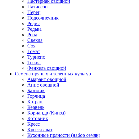
Пастернак овощной
Патиссон
Перец
Подсолнечник
Редис
Редька
Репа
Свекла
Соя
Томат
Турнепс
Тыква
Фенхель овощной
Семена пряных и зеленных культур
Амарант овощной
Анис овощной
Базилик
Горчица
Катран
Кервель
Кориандр (Кинза)
Котовник
Кресс
Кресс-салат
Кухонные пряности (набор семян)