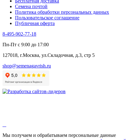
Бесплатная доставка
Черемша
Семена почтой
Шпинат
Политика обработки персональных данных
Щавель
Пользовательское соглашение
Эндивий
Публичная оферта
Эстрагон
Семена лекарственных растений
8-495-902-77-18
Алтей
Анис
Пн-Пт с 9:00 до 17:00
Бессмертник
Бораго
127018, г.Москва, ул.Складочная, д.3, стр 5
Валериана
Валерианелла
shop@semenagavrish.ru
Гибискус лекарственный
Девясил
Душица
Зверобой
Змееголовник
Иссоп
Кровохлёбка
Лаванда
Лопух
Лофант
Мелисса
Монарда лекарственная
Мы получаем и обрабатываем персональные данные
Мыльнянка