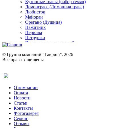
Кухонные травы (набор семян)
Лемонграсс (Лимонная трава)
Любисток
Майоран
Орегано (Душица)
Пажитник
Перилла
Петрушка
Подорожник оленерогий
Портулак пряный
Ревень
© Группа компаний “Гавриш”, 2026
Рукола
Все права защищены
Рута
Салат
Оставить отзыв (для клиентов)
Сельдерей
Спаржа
Табак Курительный
О компании
Тмин
Оплата
Трава для чая
Новости
Туласи
Статьи
Укроп
Контакты
Фенхель пряный
Фотогалерея​
Хризантема овощная
Сервис
Цикорий пряный
Отзывы
Цикорий салатный (Витлуф)