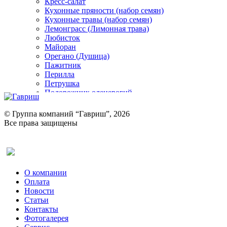
Кресс-салат
Кухонные пряности (набор семян)
Кухонные травы (набор семян)
Лемонграсс (Лимонная трава)
Любисток
Майоран
Орегано (Душица)
Пажитник
Перилла
Петрушка
Подорожник оленерогий
Портулак пряный
Ревень
© Группа компаний “Гавриш”, 2026
Рукола
Все права защищены
Рута
Салат
Оставить отзыв (для клиентов)
Сельдерей
Спаржа
Табак Курительный
О компании
Тмин
Оплата
Трава для чая
Новости
Туласи
Статьи
Укроп
Контакты
Фенхель пряный
Фотогалерея​
Хризантема овощная