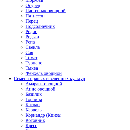
Морковь
Огурец
Пастернак овощной
Патиссон
Перец
Подсолнечник
Редис
Редька
Репа
Свекла
Соя
Томат
Турнепс
Тыква
Фенхель овощной
Семена пряных и зеленных культур
Амарант овощной
Анис овощной
Базилик
Горчица
Катран
Кервель
Кориандр (Кинза)
Котовник
Кресс