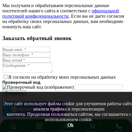
Монарда лекарственная
Мы получаем и обрабатываем персональные данные
Мыльнянка
посетителей нашего сайта в соответствии с
официальной
Мята
политикой конфиденциальности
. Если вы не даете согласия
Овсяный корень
на обработку своих персональных данных, вам необходимо
Огуречная трава
покинуть наш сайт.
Пустырник
Расторопша
Заказать обратный звонок
Репешок
Розмарин
Ромашка лекарственная
Синюха
Скорцонера
Смесь лекарственных
Солодка
Стевия
Я согласен на обработку моих персональных данных
Тимьян ползучий (чабрец)
Проверочный код
Фенхель лекарственный
Цикорий лекарственный
Отправить
Чабер
Череда лекарственная
Этот сайт использует файлы cookie для улучшения работы сайт
Чернокорень
Написать в MAX
анализа трафика и персонализации
Шалфей
контента. Продолжая пользоваться сайтом, вы соглашаетесь с
Семена ягод
использованием cookie.
Брусника
0
Ok
Голубика
Главная
Каталог
Профиль
Корзина
Макс