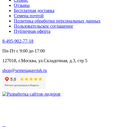
Сервис
Цикорий пряный
Отзывы
Цикорий салатный (Витлуф)
Бесплатная доставка
Черемша
Семена почтой
Шпинат
Политика обработки персональных данных
Щавель
Пользовательское соглашение
Эндивий
Публичная оферта
Эстрагон
Семена лекарственных растений
8-495-902-77-18
Алтей
Анис
Пн-Пт с 9:00 до 17:00
Бессмертник
Бораго
127018, г.Москва, ул.Складочная, д.3, стр 5
Валериана
Валерианелла
shop@semenagavrish.ru
Гибискус лекарственный
Девясил
Душица
Зверобой
Змееголовник
Иссоп
Кровохлёбка
Лаванда
Лопух
Лофант
Мелисса