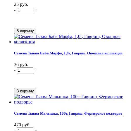
25 руб.
-
+
Семена Тыква Баба Марфа, 1,0г, Гавриш, Овощная коллекция
36 руб.
-
+
Семена Тыква Малышка, 100г, Гавриш, Фермерское подворье
470 руб.
-
+