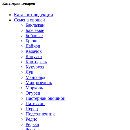
Категории товаров
Каталог продукции
Семена овощей
Баклажан
Бахчевые
Бобовые
Брюква
Дайкон
Кабачок
Капуста
Картофель
Кукуруза
Лук
Мангольд
Микрозелень
Морковь
Огурец
Пастернак овощной
Патиссон
Перец
Подсолнечник
Редис
Редька
Репа