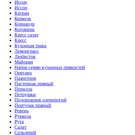
Индау
Иссоп
Катран
Кервель
Кориандр
Котовник
Кресс салат
Кресс
Кухонная трава
Лемонграсс
Любисток
Майоран
Набор семян кухонных пряностей
Орегано
Пажитник
Пастернак пряный
Перилла
Петрушки
Подорожник оленерогий
Портулак пряный
Ревень
Руккола
Рута
Салат
Сельдерей