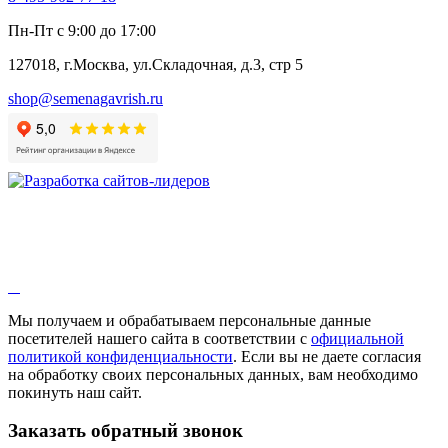
Алтей
Анис
Пн-Пт с 9:00 до 17:00
Бессмертник
Бораго
127018, г.Москва, ул.Складочная, д.3, стр 5
Валериана
Валерианелла
shop@semenagavrish.ru
Гибискус лекарственный
Девясил
Душица
Зверобой
Змееголовник
Иссоп
Кровохлёбка
Лаванда
Лопух
Лофант
Мелисса
Монарда лекарственная
Мы получаем и обрабатываем персональные данные
Мыльнянка
посетителей нашего сайта в соответствии с
официальной
Мята
политикой конфиденциальности
. Если вы не даете согласия
Овсяный корень
на обработку своих персональных данных, вам необходимо
Огуречная трава
покинуть наш сайт.
Пустырник
Расторопша
Заказать обратный звонок
Репешок