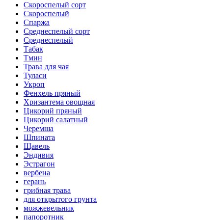
Скороспелый сорт
Скороспелый
Спаржа
Среднеспелый сорт
Среднеспелый
Табак
Тмин
Трава для чая
Туласи
Укроп
Фенхель пряный
Хризантема овощная
Цикорий пряный
Цикорий салатный
Черемша
Шпината
Щавель
Эндивия
Эстрагон
вербена
герань
грибная трава
для открытого грунта
можжевельник
папоротник