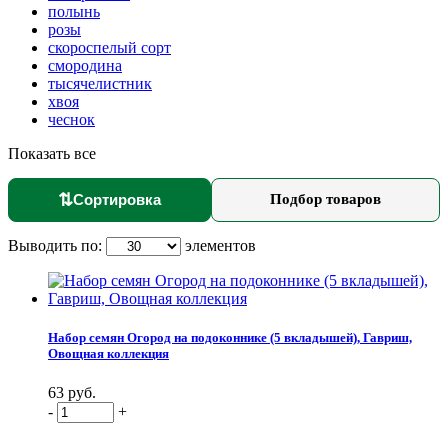
полынь
розы
скороспелый сорт
смородина
тысячелистник
хвоя
чеснок
Показать все
⇅
Сортировка
Подбор товаров
Выводить по:
элементов
Набор семян Огород на подоконнике (5 вкладышей), Гавриш,
Овощная коллекция
63 руб.
-
+