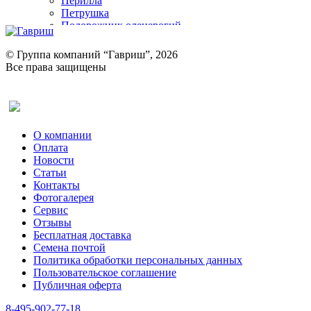
Перилла
Петрушка
Подорожник оленерогий
Портулак пряный
Ревень
© Группа компаний “Гавриш”, 2026
Рукола
Все права защищены
Рута
Салат
Оставить отзыв (для клиентов)
Сельдерей
Спаржа
Табак Курительный
О компании
Тмин
Оплата
Трава для чая
Новости
Туласи
Статьи
Укроп
Контакты
Фенхель пряный
Фотогалерея​
Хризантема овощная
Сервис
Цикорий пряный
Отзывы
Цикорий салатный (Витлуф)
Бесплатная доставка
Черемша
Семена почтой
Шпинат
Политика обработки персональных данных
Щавель
Пользовательское соглашение
Эндивий
Публичная оферта
Эстрагон
Семена лекарственных растений
8-495-902-77-18