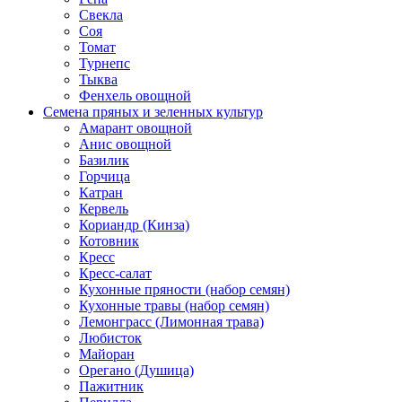
Свекла
Соя
Томат
Турнепс
Тыква
Фенхель овощной
Семена пряных и зеленных культур
Амарант овощной
Анис овощной
Базилик
Горчица
Катран
Кервель
Кориандр (Кинза)
Котовник
Кресс
Кресс-салат
Кухонные пряности (набор семян)
Кухонные травы (набор семян)
Лемонграсс (Лимонная трава)
Любисток
Майоран
Орегано (Душица)
Пажитник