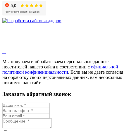
Гибискус лекарственный
Девясил
Душица
Зверобой
Змееголовник
Иссоп
Кровохлёбка
Лаванда
Лопух
Лофант
Мелисса
Монарда лекарственная
Мы получаем и обрабатываем персональные данные
Мыльнянка
посетителей нашего сайта в соответствии с
официальной
Мята
политикой конфиденциальности
. Если вы не даете согласия
Овсяный корень
на обработку своих персональных данных, вам необходимо
Огуречная трава
покинуть наш сайт.
Пустырник
Расторопша
Заказать обратный звонок
Репешок
Розмарин
Ромашка лекарственная
Синюха
Скорцонера
Смесь лекарственных
Солодка