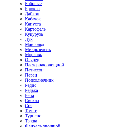
Бобовые
Брюква
Дайкон
Кабачок
Капуста
Картофель
Кукуруза
Лук
Мангольд
Микрозелень
Морковь
Огурец
Пастернак овощной
Патиссон
Перец
Подсолнечник
Редис
Редька
Репа
Свекла
Соя
Томат
Турнепс
Тыква
Фенхель овощной