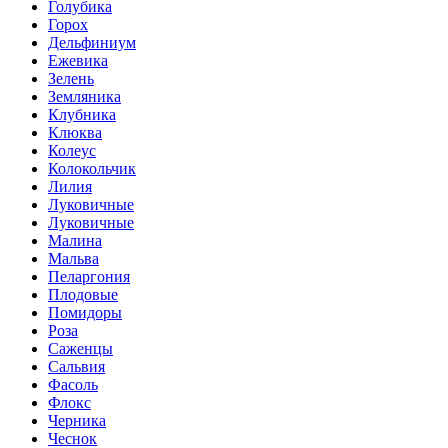
Голубика
Горох
Дельфиниум
Ежевика
Зелень
Земляника
Клубника
Клюква
Колеус
Колокольчик
Лилия
Луковичные
Луковичные
Малина
Мальва
Пеларгония
Плодовые
Помидоры
Роза
Саженцы
Сальвия
Фасоль
Флокс
Черника
Чеснок