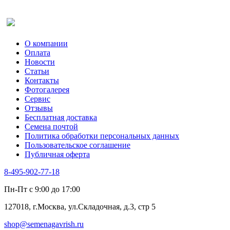
Салат
Оставить отзыв (для клиентов)
Сельдерей
Спаржа
Табак Курительный
О компании
Тмин
Оплата
Трава для чая
Новости
Туласи
Статьи
Укроп
Контакты
Фенхель пряный
Фотогалерея​
Хризантема овощная
Сервис
Цикорий пряный
Отзывы
Цикорий салатный (Витлуф)
Бесплатная доставка
Черемша
Семена почтой
Шпинат
Политика обработки персональных данных
Щавель
Пользовательское соглашение
Эндивий
Публичная оферта
Эстрагон
Семена лекарственных растений
8-495-902-77-18
Алтей
Анис
Пн-Пт с 9:00 до 17:00
Бессмертник
Бораго
127018, г.Москва, ул.Складочная, д.3, стр 5
Валериана
Валерианелла
shop@semenagavrish.ru