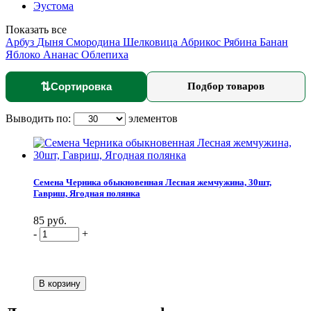
Эустома
Показать все
Арбуз
Дыня
Смородина
Шелковица
Абрикос
Рябина
Банан
Яблоко
Ананас
Облепиха
⇅
Сортировка
Подбор товаров
Выводить по:
элементов
Семена Черника обыкновенная Лесная жемчужина, 30шт,
Гавриш, Ягодная полянка
85 руб.
-
+