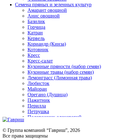
Семена пряных и зеленных культур
Амарант овощной
Анис овощной
Базилик
Горчица
Катран
Кервель
Кориандр (Кинза)
Котовник
Кресс
Кресс-салат
Кухонные пряности (набор семян)
Кухонные травы (набор семян)
Лемонграсс (Лимонная трава)
Любисток
Майоран
Орегано (Душица)
Пажитник
Перилла
Петрушка
Подорожник оленерогий
Портулак пряный
Ревень
© Группа компаний “Гавриш”, 2026
Рукола
Все права защищены
Рута