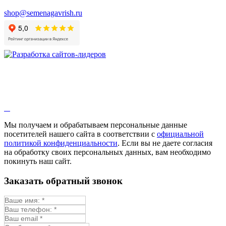
Валериана
Валерианелла
shop@semenagavrish.ru
Гибискус лекарственный
Девясил
Душица
Зверобой
Змееголовник
Иссоп
Кровохлёбка
Лаванда
Лопух
Лофант
Мелисса
Монарда лекарственная
Мы получаем и обрабатываем персональные данные
Мыльнянка
посетителей нашего сайта в соответствии с
официальной
Мята
политикой конфиденциальности
. Если вы не даете согласия
Овсяный корень
на обработку своих персональных данных, вам необходимо
Огуречная трава
покинуть наш сайт.
Пустырник
Расторопша
Заказать обратный звонок
Репешок
Розмарин
Ромашка лекарственная
Синюха
Скорцонера