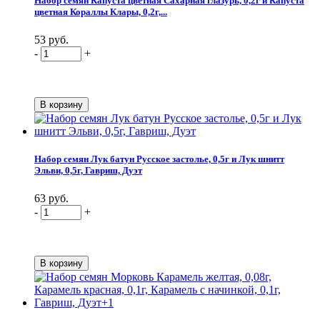
Набор семян Капуста цветная Сахарная глазурь, 0,2г и Капуста
цветная Кораллы Клары, 0,2г,...
53 руб.
-
+
Набор семян Лук батун Русское застолье, 0,5г и Лук шнитт
Эльви, 0,5г, Гавриш, Дуэт
63 руб.
-
+