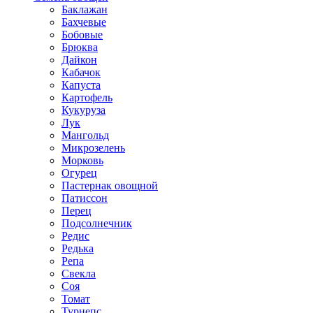
Баклажан
Бахчевые
Бобовые
Брюква
Дайкон
Кабачок
Капуста
Картофель
Кукуруза
Лук
Мангольд
Микрозелень
Морковь
Огурец
Пастернак овощной
Патиссон
Перец
Подсолнечник
Редис
Редька
Репа
Свекла
Соя
Томат
Турнепс