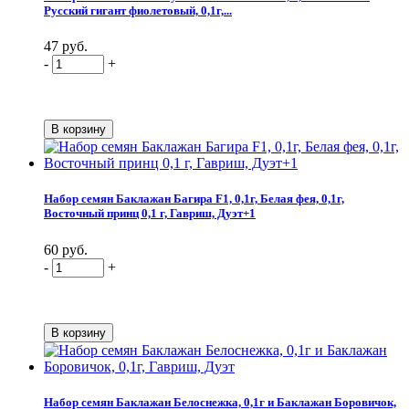
Русский гигант фиолетовый, 0,1г,...
47 руб.
-
+
Набор семян Баклажан Багира F1, 0,1г, Белая фея, 0,1г,
Восточный принц 0,1 г, Гавриш, Дуэт+1
60 руб.
-
+
Набор семян Баклажан Белоснежка, 0,1г и Баклажан Боровичок,