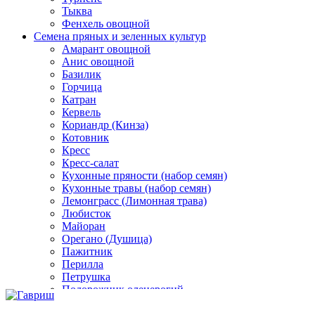
Тыква
Фенхель овощной
Семена пряных и зеленных культур
Амарант овощной
Анис овощной
Базилик
Горчица
Катран
Кервель
Кориандр (Кинза)
Котовник
Кресс
Кресс-салат
Кухонные пряности (набор семян)
Кухонные травы (набор семян)
Лемонграсс (Лимонная трава)
Любисток
Майоран
Орегано (Душица)
Пажитник
Перилла
Петрушка
Подорожник оленерогий
Портулак пряный
Ревень