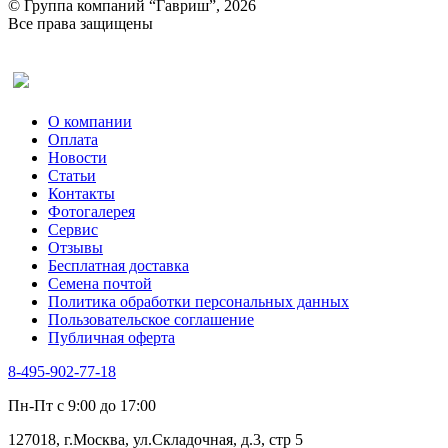
© Группа компаний “Гавриш”, 2026
Рукола
Все права защищены
Рута
Салат
Оставить отзыв (для клиентов)
Сельдерей
Спаржа
Табак Курительный
О компании
Тмин
Оплата
Трава для чая
Новости
Туласи
Статьи
Укроп
Контакты
Фенхель пряный
Фотогалерея​
Хризантема овощная
Сервис
Цикорий пряный
Отзывы
Цикорий салатный (Витлуф)
Бесплатная доставка
Черемша
Семена почтой
Шпинат
Политика обработки персональных данных
Щавель
Пользовательское соглашение
Эндивий
Публичная оферта
Эстрагон
Семена лекарственных растений
8-495-902-77-18
Алтей
Анис
Пн-Пт с 9:00 до 17:00
Бессмертник
Бораго
127018, г.Москва, ул.Складочная, д.3, стр 5