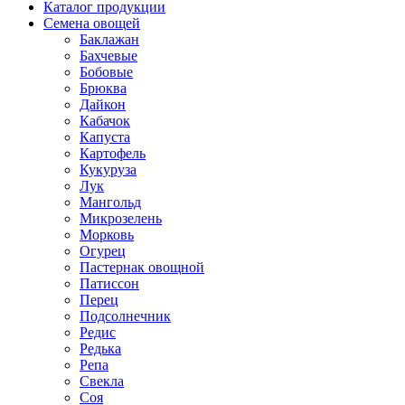
Каталог продукции
Семена овощей
Баклажан
Бахчевые
Бобовые
Брюква
Дайкон
Кабачок
Капуста
Картофель
Кукуруза
Лук
Мангольд
Микрозелень
Морковь
Огурец
Пастернак овощной
Патиссон
Перец
Подсолнечник
Редис
Редька
Репа
Свекла
Соя