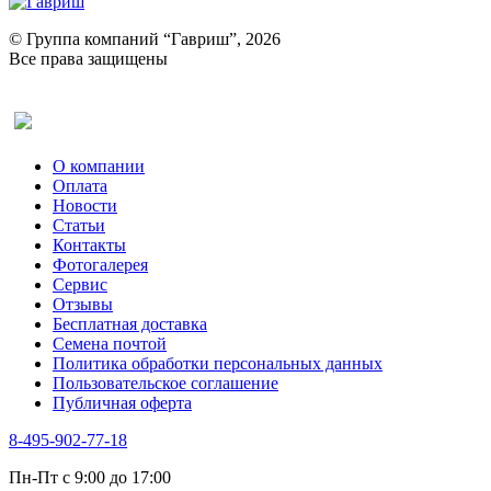
Портулак пряный
Ревень
© Группа компаний “Гавриш”, 2026
Рукола
Все права защищены
Рута
Салат
Оставить отзыв (для клиентов)
Сельдерей
Спаржа
Табак Курительный
О компании
Тмин
Оплата
Трава для чая
Новости
Туласи
Статьи
Укроп
Контакты
Фенхель пряный
Фотогалерея​
Хризантема овощная
Сервис
Цикорий пряный
Отзывы
Цикорий салатный (Витлуф)
Бесплатная доставка
Черемша
Семена почтой
Шпинат
Политика обработки персональных данных
Щавель
Пользовательское соглашение
Эндивий
Публичная оферта
Эстрагон
Семена лекарственных растений
8-495-902-77-18
Алтей
Анис
Пн-Пт с 9:00 до 17:00
Бессмертник