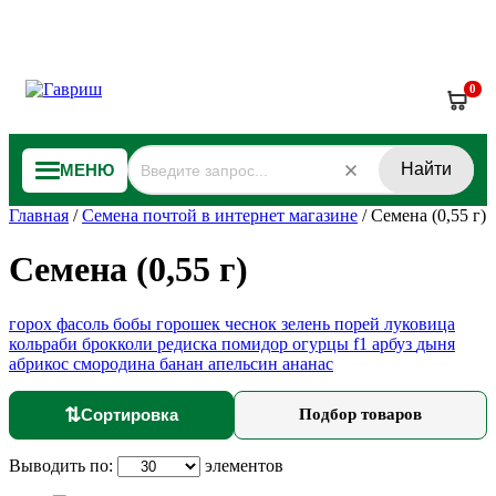
0
Найти
МЕНЮ
Главная
/
Семена почтой в интернет магазине
/
Семена (0,55 г)
Семена (0,55 г)
горох
фасоль
бобы
горошек
чеснок
зелень
порей
луковица
кольраби
брокколи
редиска
помидор
огурцы f1
арбуз
дыня
абрикос
смородина
банан
апельсин
ананас
⇅
Сортировка
Подбор товаров
Выводить по:
элементов