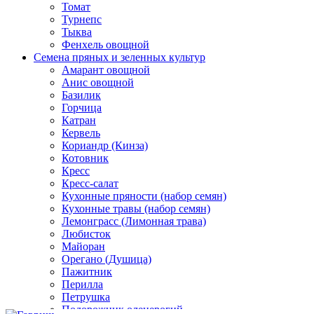
Томат
Турнепс
Тыква
Фенхель овощной
Семена пряных и зеленных культур
Амарант овощной
Анис овощной
Базилик
Горчица
Катран
Кервель
Кориандр (Кинза)
Котовник
Кресс
Кресс-салат
Кухонные пряности (набор семян)
Кухонные травы (набор семян)
Лемонграсс (Лимонная трава)
Любисток
Майоран
Орегано (Душица)
Пажитник
Перилла
Петрушка
Подорожник оленерогий