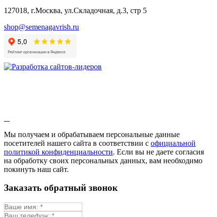
Бораго
127018, г.Москва, ул.Складочная, д.3, стр 5
Валериана
Валерианелла
shop@semenagavrish.ru
Гибискус лекарственный
Девясил
Душица
Зверобой
Змееголовник
Иссоп
Кровохлёбка
Лаванда
Лопух
Лофант
Мелисса
Монарда лекарственная
Мы получаем и обрабатываем персональные данные
Мыльнянка
посетителей нашего сайта в соответствии с
официальной
Мята
политикой конфиденциальности
. Если вы не даете согласия
Овсяный корень
на обработку своих персональных данных, вам необходимо
Огуречная трава
покинуть наш сайт.
Пустырник
Расторопша
Заказать обратный звонок
Репешок
Розмарин
Ромашка лекарственная
Синюха