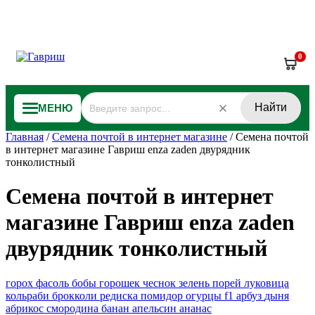
0
Найти
МЕНЮ
Главная
/
Семена почтой в интернет магазине
/
Семена почтой
в интернет магазине Гавриш enza zaden двурядник
тонколистный
Семена почтой в интернет
магазине Гавриш enza zaden
двурядник тонколистный
горох
фасоль
бобы
горошек
чеснок
зелень
порей
луковица
кольраби
брокколи
редиска
помидор
огурцы f1
арбуз
дыня
абрикос
смородина
банан
апельсин
ананас