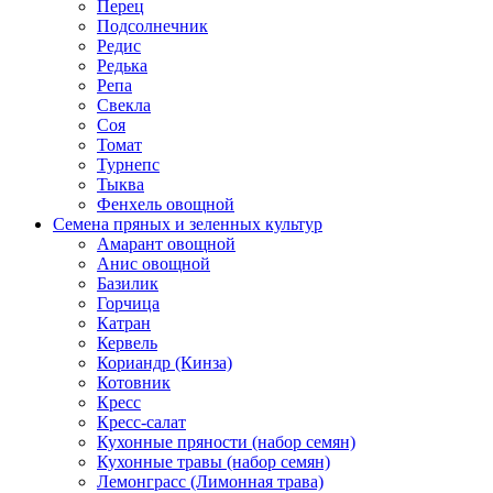
Перец
Подсолнечник
Редис
Редька
Репа
Свекла
Соя
Томат
Турнепс
Тыква
Фенхель овощной
Семена пряных и зеленных культур
Амарант овощной
Анис овощной
Базилик
Горчица
Катран
Кервель
Кориандр (Кинза)
Котовник
Кресс
Кресс-салат
Кухонные пряности (набор семян)
Кухонные травы (набор семян)
Лемонграсс (Лимонная трава)