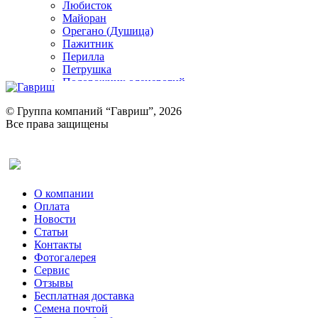
Любисток
Майоран
Орегано (Душица)
Пажитник
Перилла
Петрушка
Подорожник оленерогий
Портулак пряный
Ревень
© Группа компаний “Гавриш”, 2026
Рукола
Все права защищены
Рута
Салат
Оставить отзыв (для клиентов)
Сельдерей
Спаржа
Табак Курительный
О компании
Тмин
Оплата
Трава для чая
Новости
Туласи
Статьи
Укроп
Контакты
Фенхель пряный
Фотогалерея​
Хризантема овощная
Сервис
Цикорий пряный
Отзывы
Цикорий салатный (Витлуф)
Бесплатная доставка
Черемша
Семена почтой
Шпинат