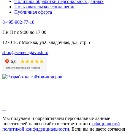
Политика обработки персональных данных
Щавель
Пользовательское соглашение
Эндивий
Публичная оферта
Эстрагон
Семена лекарственных растений
8-495-902-77-18
Алтей
Анис
Пн-Пт с 9:00 до 17:00
Бессмертник
Бораго
127018, г.Москва, ул.Складочная, д.3, стр 5
Валериана
Валерианелла
shop@semenagavrish.ru
Гибискус лекарственный
Девясил
Душица
Зверобой
Змееголовник
Иссоп
Кровохлёбка
Лаванда
Лопух
Лофант
Мелисса
Монарда лекарственная
Мы получаем и обрабатываем персональные данные
Мыльнянка
посетителей нашего сайта в соответствии с
официальной
Мята
политикой конфиденциальности
. Если вы не даете согласия
Овсяный корень