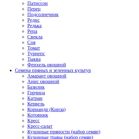
Патиссон
Перец
Подсолнечник
Редис
Редька
Репа
Свекла
Соя
Томат
Турнепс
Тыква
Фенхель овощной
Семена пряных и зеленных культур
Амарант овощной
Анис овощной
Базилик
Горчица
Катран
Кервель
Кориандр (Кинза)
Котовник
Кресс
Кресс-салат
Кухонные пряности (набор семян)
Кухонные травы (набор семян)