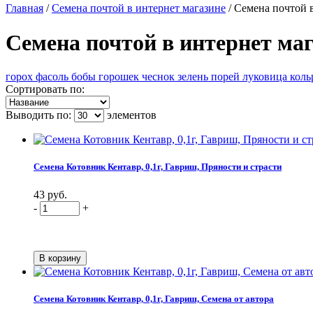
Главная
/
Семена почтой в интернет магазине
/
Семена почтой 
Семена почтой в интернет ма
горох
фасоль
бобы
горошек
чеснок
зелень
порей
луковица
коль
Сортировать по:
Выводить по:
элементов
Семена Котовник Кентавр, 0,1г, Гавриш, Пряности и страсти
43 руб.
-
+
Семена Котовник Кентавр, 0,1г, Гавриш, Семена от автора