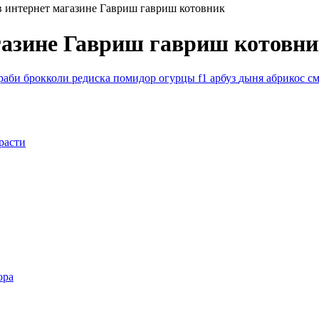
в интернет магазине Гавриш гавриш котовник
газине Гавриш гавриш котовн
раби
брокколи
редиска
помидор
огурцы f1
арбуз
дыня
абрикос
с