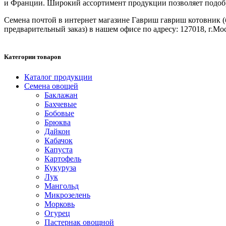
и Франции. Широкий ассортимент продукции позволяет подобрат
Семена почтой в интернет магазине Гавриш гавриш котовник (бо
предварительный заказ) в нашем офисе по адресу: 127018, г.Моск
Категории товаров
Каталог продукции
Семена овощей
Баклажан
Бахчевые
Бобовые
Брюква
Дайкон
Кабачок
Капуста
Картофель
Кукуруза
Лук
Мангольд
Микрозелень
Морковь
Огурец
Пастернак овощной