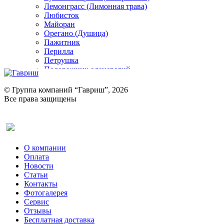
Лемонграсс (Лимонная трава)
Любисток
Майоран
Орегано (Душица)
Пажитник
Перилла
Петрушка
Подорожник оленерогий
Портулак пряный
Ревень
© Группа компаний “Гавриш”, 2026
Рукола
Все права защищены
Рута
Салат
Оставить отзыв (для клиентов)
Сельдерей
Спаржа
Табак Курительный
О компании
Тмин
Оплата
Трава для чая
Новости
Туласи
Статьи
Укроп
Контакты
Фенхель пряный
Фотогалерея​
Хризантема овощная
Сервис
Цикорий пряный
Отзывы
Цикорий салатный (Витлуф)
Бесплатная доставка
Черемша