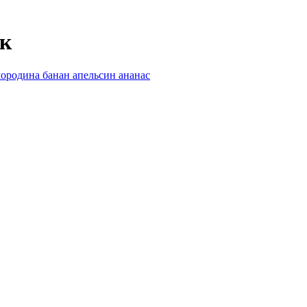
ик
мородина
банан
апельсин
ананас