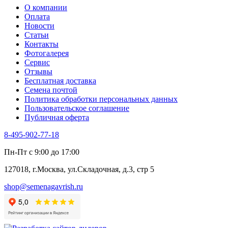
Табак Курительный
О компании
Тмин
Оплата
Трава для чая
Новости
Туласи
Статьи
Укроп
Контакты
Фенхель пряный
Фотогалерея​
Хризантема овощная
Сервис
Цикорий пряный
Отзывы
Цикорий салатный (Витлуф)
Бесплатная доставка
Черемша
Семена почтой
Шпинат
Политика обработки персональных данных
Щавель
Пользовательское соглашение
Эндивий
Публичная оферта
Эстрагон
Семена лекарственных растений
8-495-902-77-18
Алтей
Анис
Пн-Пт с 9:00 до 17:00
Бессмертник
Бораго
127018, г.Москва, ул.Складочная, д.3, стр 5
Валериана
Валерианелла
shop@semenagavrish.ru
Гибискус лекарственный
Девясил
Душица
Зверобой