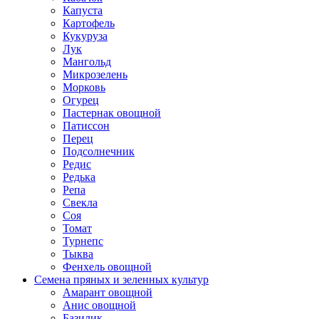
Капуста
Картофель
Кукуруза
Лук
Мангольд
Микрозелень
Морковь
Огурец
Пастернак овощной
Патиссон
Перец
Подсолнечник
Редис
Редька
Репа
Свекла
Соя
Томат
Турнепс
Тыква
Фенхель овощной
Семена пряных и зеленных культур
Амарант овощной
Анис овощной
Базилик