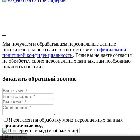
Змееголовник
Иссоп
Кровохлёбка
Лаванда
Лопух
Лофант
Мелисса
Монарда лекарственная
Мы получаем и обрабатываем персональные данные
Мыльнянка
посетителей нашего сайта в соответствии с
официальной
Мята
политикой конфиденциальности
. Если вы не даете согласия
Овсяный корень
на обработку своих персональных данных, вам необходимо
Огуречная трава
покинуть наш сайт.
Пустырник
Расторопша
Заказать обратный звонок
Репешок
Розмарин
Ромашка лекарственная
Синюха
Скорцонера
Смесь лекарственных
Солодка
Стевия
Я согласен на обработку моих персональных данных
Тимьян ползучий (чабрец)
Проверочный код
Фенхель лекарственный
Цикорий лекарственный
Отправить