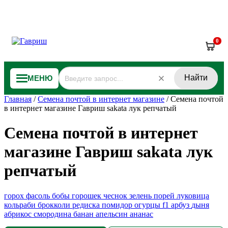
0
Найти
МЕНЮ
Главная
/
Семена почтой в интернет магазине
/
Семена почтой
в интернет магазине Гавриш sakata лук репчатый
Семена почтой в интернет
магазине Гавриш sakata лук
репчатый
горох
фасоль
бобы
горошек
чеснок
зелень
порей
луковица
кольраби
брокколи
редиска
помидор
огурцы f1
арбуз
дыня
абрикос
смородина
банан
апельсин
ананас