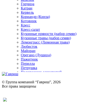
Горчица
Катран
Кервель
Кориандр (Кинза)
Котовник
Кресс
Кресс-салат
Кухонные пряности (набор семян)
Кухонные травы (набор семян)
Лемонграсс (Лимонная трава)
Любисток
Майоран
Орегано (Душица)
Пажитник
Перилла
Петрушка
Подорожник оленерогий
Портулак пряный
Ревень
© Группа компаний “Гавриш”, 2026
Рукола
Все права защищены
Рута
Салат
Оставить отзыв (для клиентов)
Сельдерей
Спаржа