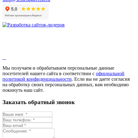
Гибискус лекарственный
Девясил
Душица
Зверобой
Змееголовник
Иссоп
Кровохлёбка
Лаванда
Лопух
Лофант
Мелисса
Монарда лекарственная
Мы получаем и обрабатываем персональные данные
Мыльнянка
посетителей нашего сайта в соответствии с
официальной
Мята
политикой конфиденциальности
. Если вы не даете согласия
Овсяный корень
на обработку своих персональных данных, вам необходимо
Огуречная трава
покинуть наш сайт.
Пустырник
Расторопша
Заказать обратный звонок
Репешок
Розмарин
Ромашка лекарственная
Синюха
Скорцонера
Смесь лекарственных
Солодка