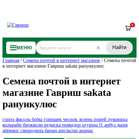
0
Найти
МЕНЮ
Главная
/
Семена почтой в интернет магазине
/
Семена почтой
в интернет магазине Гавриш sakata ранункулюс
Семена почтой в интернет
магазине Гавриш sakata
ранункулюс
горох
фасоль
бобы
горошек
чеснок
зелень
порей
луковица
кольраби
брокколи
редиска
помидор
огурцы f1
арбуз
дыня
абрикос
смородина
банан
апельсин
ананас