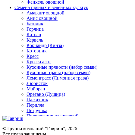
Фенхель овощной
Семена пряных и зеленных культур
Амарант овощной
Анис овощной
Базилик
Горчица
Катран
Кервель
Кориандр (Кинза)
Котовник
Кресс
Кресс-салат
Кухонные пряности (набор семян)
Кухонные травы (набор семян)
Лемонграсс (Лимонная трава)
Любисток
Майоран
Орегано (Душица)
Пажитник
Перилла
Петрушка
Подорожник оленерогий
Портулак пряный
Ревень
© Группа компаний “Гавриш”, 2026
Рукола
Все права защищены