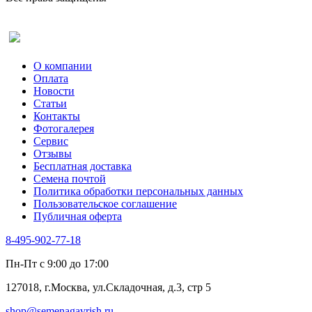
Рута
Салат
Оставить отзыв (для клиентов)
Сельдерей
Спаржа
Табак Курительный
О компании
Тмин
Оплата
Трава для чая
Новости
Туласи
Статьи
Укроп
Контакты
Фенхель пряный
Фотогалерея​
Хризантема овощная
Сервис
Цикорий пряный
Отзывы
Цикорий салатный (Витлуф)
Бесплатная доставка
Черемша
Семена почтой
Шпинат
Политика обработки персональных данных
Щавель
Пользовательское соглашение
Эндивий
Публичная оферта
Эстрагон
Семена лекарственных растений
8-495-902-77-18
Алтей
Анис
Пн-Пт с 9:00 до 17:00
Бессмертник
Бораго
127018, г.Москва, ул.Складочная, д.3, стр 5
Валериана
Валерианелла
shop@semenagavrish.ru