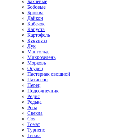
Бахчевые
Бобовые
Брюква
Дайкон
Кабачок
Капуста
Картофель
Кукуруза
Лук
Мангольд
Микрозелень
Морковь
Огурец
Пастернак овощной
Патиссон
Перец
Подсолнечник
Редис
Редька
Репа
Свекла
Соя
Томат
Турнепс
Тыква