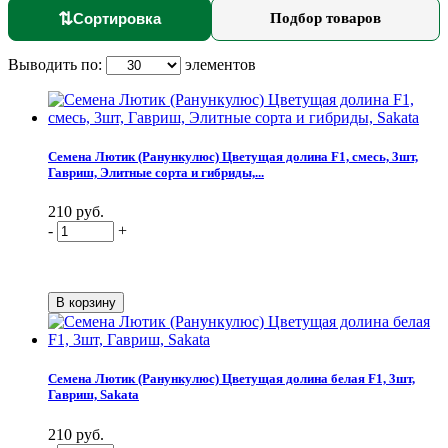
⇅
Сортировка
Подбор товаров
Выводить по:
элементов
Семена Лютик (Ранункулюс) Цветущая долина F1, смесь, 3шт,
Гавриш, Элитные сорта и гибриды,...
210 руб.
-
+
Семена Лютик (Ранункулюс) Цветущая долина белая F1, 3шт,
Гавриш, Sakata
210 руб.