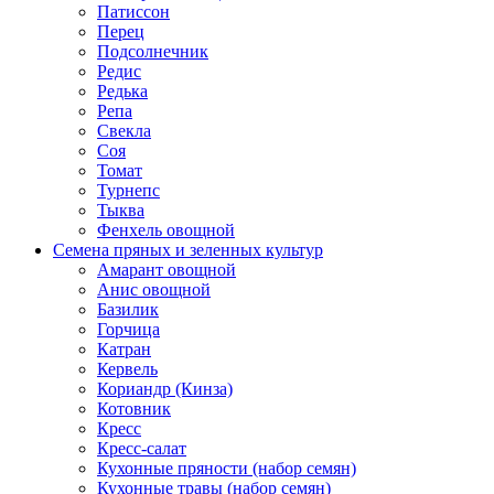
Патиссон
Перец
Подсолнечник
Редис
Редька
Репа
Свекла
Соя
Томат
Турнепс
Тыква
Фенхель овощной
Семена пряных и зеленных культур
Амарант овощной
Анис овощной
Базилик
Горчица
Катран
Кервель
Кориандр (Кинза)
Котовник
Кресс
Кресс-салат
Кухонные пряности (набор семян)
Кухонные травы (набор семян)