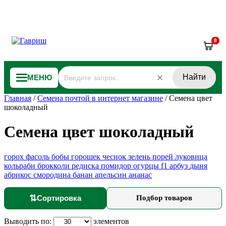
0
Найти
МЕНЮ
Главная
/
Семена почтой в интернет магазине
/
Семена цвет
шоколадный
Семена цвет шоколадный
горох
фасоль
бобы
горошек
чеснок
зелень
порей
луковица
кольраби
брокколи
редиска
помидор
огурцы f1
арбуз
дыня
абрикос
смородина
банан
апельсин
ананас
⇅
Сортировка
Подбор товаров
Выводить по:
элементов