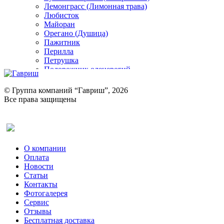
Лемонграсс (Лимонная трава)
Любисток
Майоран
Орегано (Душица)
Пажитник
Перилла
Петрушка
Подорожник оленерогий
Портулак пряный
Ревень
© Группа компаний “Гавриш”, 2026
Рукола
Все права защищены
Рута
Салат
Оставить отзыв (для клиентов)
Сельдерей
Спаржа
Табак Курительный
О компании
Тмин
Оплата
Трава для чая
Новости
Туласи
Статьи
Укроп
Контакты
Фенхель пряный
Фотогалерея​
Хризантема овощная
Сервис
Цикорий пряный
Отзывы
Цикорий салатный (Витлуф)
Бесплатная доставка
Черемша