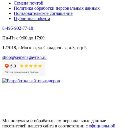
Семена почтой
Шпинат
Политика обработки персональных данных
Щавель
Пользовательское соглашение
Эндивий
Публичная оферта
Эстрагон
Семена лекарственных растений
8-495-902-77-18
Алтей
Анис
Пн-Пт с 9:00 до 17:00
Бессмертник
Бораго
127018, г.Москва, ул.Складочная, д.3, стр 5
Валериана
Валерианелла
shop@semenagavrish.ru
Гибискус лекарственный
Девясил
Душица
Зверобой
Змееголовник
Иссоп
Кровохлёбка
Лаванда
Лопух
Лофант
Мелисса
Монарда лекарственная
Мы получаем и обрабатываем персональные данные
Мыльнянка
посетителей нашего сайта в соответствии с
официальной
Мята