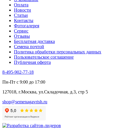
Тмин
Оплата
Трава для чая
Новости
Туласи
Статьи
Укроп
Контакты
Фенхель пряный
Фотогалерея​
Хризантема овощная
Сервис
Цикорий пряный
Отзывы
Цикорий салатный (Витлуф)
Бесплатная доставка
Черемша
Семена почтой
Шпинат
Политика обработки персональных данных
Щавель
Пользовательское соглашение
Эндивий
Публичная оферта
Эстрагон
Семена лекарственных растений
8-495-902-77-18
Алтей
Анис
Пн-Пт с 9:00 до 17:00
Бессмертник
Бораго
127018, г.Москва, ул.Складочная, д.3, стр 5
Валериана
Валерианелла
shop@semenagavrish.ru
Гибискус лекарственный
Девясил
Душица
Зверобой
Змееголовник