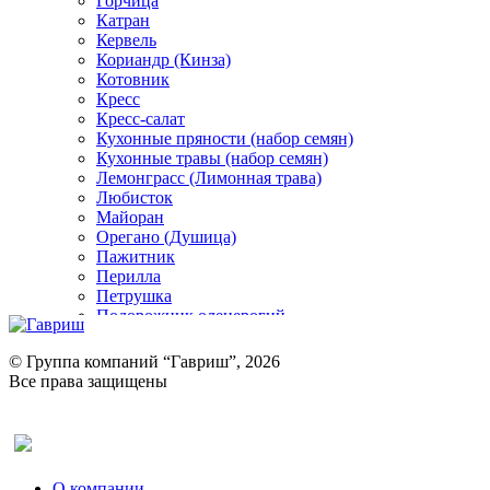
Горчица
Катран
Кервель
Кориандр (Кинза)
Котовник
Кресс
Кресс-салат
Кухонные пряности (набор семян)
Кухонные травы (набор семян)
Лемонграсс (Лимонная трава)
Любисток
Майоран
Орегано (Душица)
Пажитник
Перилла
Петрушка
Подорожник оленерогий
Портулак пряный
Ревень
© Группа компаний “Гавриш”, 2026
Рукола
Все права защищены
Рута
Салат
Оставить отзыв (для клиентов)
Сельдерей
Спаржа
Табак Курительный
О компании