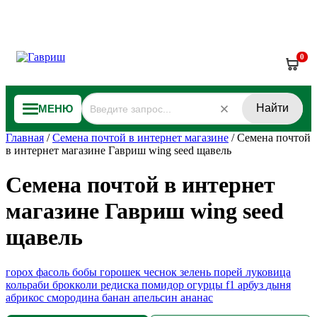
0
Найти
МЕНЮ
Главная
/
Семена почтой в интернет магазине
/
Семена почтой
в интернет магазине Гавриш wing seed щавель
Семена почтой в интернет
магазине Гавриш wing seed
щавель
горох
фасоль
бобы
горошек
чеснок
зелень
порей
луковица
кольраби
брокколи
редиска
помидор
огурцы f1
арбуз
дыня
абрикос
смородина
банан
апельсин
ананас