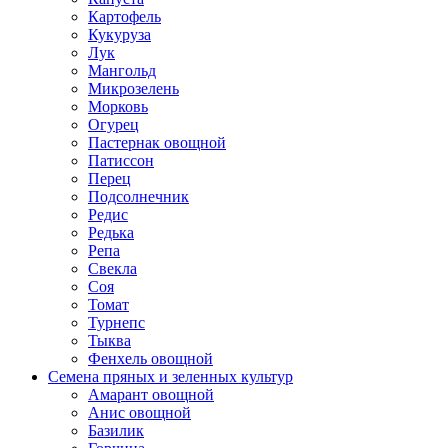
Картофель
Кукуруза
Лук
Мангольд
Микрозелень
Морковь
Огурец
Пастернак овощной
Патиссон
Перец
Подсолнечник
Редис
Редька
Репа
Свекла
Соя
Томат
Турнепс
Тыква
Фенхель овощной
Семена пряных и зеленных культур
Амарант овощной
Анис овощной
Базилик