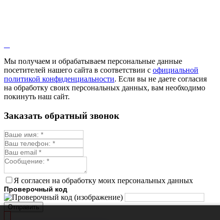
Иссоп
Кровохлёбка
Лаванда
Лопух
Лофант
Мелисса
Монарда лекарственная
Мы получаем и обрабатываем персональные данные
Мыльнянка
посетителей нашего сайта в соответствии с
официальной
Мята
политикой конфиденциальности
. Если вы не даете согласия
Овсяный корень
на обработку своих персональных данных, вам необходимо
Огуречная трава
покинуть наш сайт.
Пустырник
Расторопша
Заказать обратный звонок
Репешок
Розмарин
Ромашка лекарственная
Синюха
Скорцонера
Смесь лекарственных
Солодка
Стевия
Я согласен на обработку моих персональных данных
Тимьян ползучий (чабрец)
Проверочный код
Фенхель лекарственный
Цикорий лекарственный
Отправить
Чабер