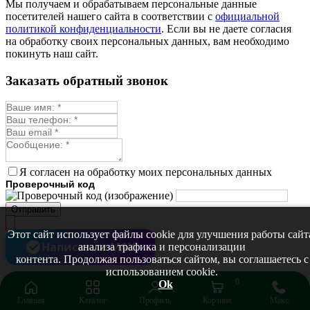
Мы получаем и обрабатываем персональные данные
Мыльнянка
посетителей нашего сайта в соответствии с
официальной
Мята
политикой конфиденциальности
. Если вы не даете согласия
Овсяный корень
на обработку своих персональных данных, вам необходимо
Огуречная трава
покинуть наш сайт.
Пустырник
Расторопша
Заказать обратный звонок
Репешок
Розмарин
Ромашка лекарственная
Синюха
Скорцонера
Смесь лекарственных
Солодка
Стевия
Я согласен на обработку моих персональных данных
Тимьян ползучий (чабрец)
Проверочный код
Фенхель лекарственный
Цикорий лекарственный
Отправить
Чабер
Череда лекарственная
Этот сайт использует файлы cookie для улучшения работы сайт
Чернокорень
Написать в MAX
анализа трафика и персонализации
Шалфей
контента. Продолжая пользоваться сайтом, вы соглашаетесь с
Семена ягод
использованием cookie.
Брусника
0
Ok
Голубика
Главная
Каталог
Профиль
Корзина
Макс
Ежевика