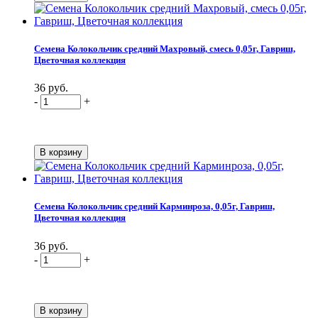
Семена Колокольчик средний Махровый, смесь 0,05г, Гавриш,
Цветочная коллекция
36 руб.
-
+
Семена Колокольчик средний Карминроза, 0,05г, Гавриш,
Цветочная коллекция
36 руб.
-
+