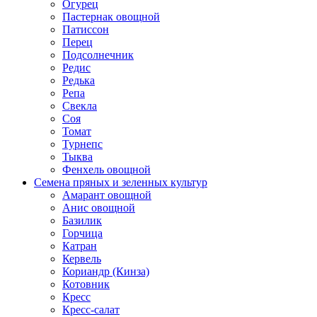
Огурец
Пастернак овощной
Патиссон
Перец
Подсолнечник
Редис
Редька
Репа
Свекла
Соя
Томат
Турнепс
Тыква
Фенхель овощной
Семена пряных и зеленных культур
Амарант овощной
Анис овощной
Базилик
Горчица
Катран
Кервель
Кориандр (Кинза)
Котовник
Кресс
Кресс-салат