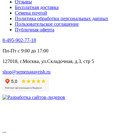
Отзывы
Цикорий салатный (Витлуф)
Бесплатная доставка
Черемша
Семена почтой
Шпинат
Политика обработки персональных данных
Щавель
Пользовательское соглашение
Эндивий
Публичная оферта
Эстрагон
Семена лекарственных растений
8-495-902-77-18
Алтей
Анис
Пн-Пт с 9:00 до 17:00
Бессмертник
Бораго
127018, г.Москва, ул.Складочная, д.3, стр 5
Валериана
Валерианелла
shop@semenagavrish.ru
Гибискус лекарственный
Девясил
Душица
Зверобой
Змееголовник
Иссоп
Кровохлёбка
Лаванда
Лопух
Лофант
Мелисса
Монарда лекарственная