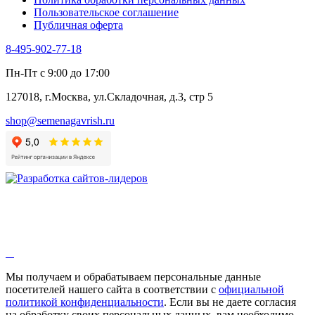
Щавель
Пользовательское соглашение
Эндивий
Публичная оферта
Эстрагон
Семена лекарственных растений
8-495-902-77-18
Алтей
Анис
Пн-Пт с 9:00 до 17:00
Бессмертник
Бораго
127018, г.Москва, ул.Складочная, д.3, стр 5
Валериана
Валерианелла
shop@semenagavrish.ru
Гибискус лекарственный
Девясил
Душица
Зверобой
Змееголовник
Иссоп
Кровохлёбка
Лаванда
Лопух
Лофант
Мелисса
Монарда лекарственная
Мы получаем и обрабатываем персональные данные
Мыльнянка
посетителей нашего сайта в соответствии с
официальной
Мята
политикой конфиденциальности
. Если вы не даете согласия
Овсяный корень
на обработку своих персональных данных, вам необходимо