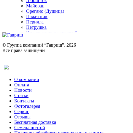
Любисток
Майоран
Орегано (Душица)
Пажитник
Перилла
Петрушка
Подорожник оленерогий
Портулак пряный
Ревень
© Группа компаний “Гавриш”, 2026
Рукола
Все права защищены
Рута
Салат
Оставить отзыв (для клиентов)
Сельдерей
Спаржа
Табак Курительный
О компании
Тмин
Оплата
Трава для чая
Новости
Туласи
Статьи
Укроп
Контакты
Фенхель пряный
Фотогалерея​
Хризантема овощная
Сервис
Цикорий пряный
Отзывы
Цикорий салатный (Витлуф)
Бесплатная доставка
Черемша
Семена почтой
Шпинат
Политика обработки персональных данных