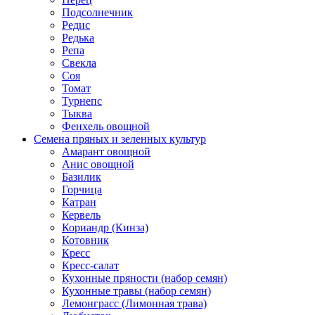
Подсолнечник
Редис
Редька
Репа
Свекла
Соя
Томат
Турнепс
Тыква
Фенхель овощной
Семена пряных и зеленных культур
Амарант овощной
Анис овощной
Базилик
Горчица
Катран
Кервель
Кориандр (Кинза)
Котовник
Кресс
Кресс-салат
Кухонные пряности (набор семян)
Кухонные травы (набор семян)
Лемонграсс (Лимонная трава)