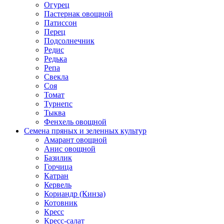
Огурец
Пастернак овощной
Патиссон
Перец
Подсолнечник
Редис
Редька
Репа
Свекла
Соя
Томат
Турнепс
Тыква
Фенхель овощной
Семена пряных и зеленных культур
Амарант овощной
Анис овощной
Базилик
Горчица
Катран
Кервель
Кориандр (Кинза)
Котовник
Кресс
Кресс-салат