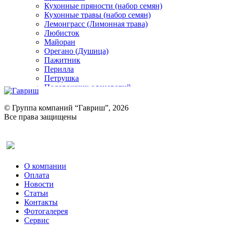
Кухонные пряности (набор семян)
Кухонные травы (набор семян)
Лемонграсс (Лимонная трава)
Любисток
Майоран
Орегано (Душица)
Пажитник
Перилла
Петрушка
Подорожник оленерогий
Портулак пряный
Ревень
© Группа компаний “Гавриш”, 2026
Рукола
Все права защищены
Рута
Салат
Оставить отзыв (для клиентов)
Сельдерей
Спаржа
Табак Курительный
О компании
Тмин
Оплата
Трава для чая
Новости
Туласи
Статьи
Укроп
Контакты
Фенхель пряный
Фотогалерея​
Хризантема овощная
Сервис
Цикорий пряный