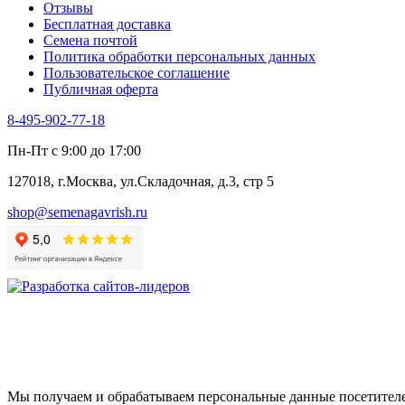
Отзывы
Цикорий салатный (Витлуф)
Бесплатная доставка
Черемша
Семена почтой
Шпинат
Политика обработки персональных данных
Щавель
Пользовательское соглашение
Эндивий
Публичная оферта
Эстрагон
Семена лекарственных растений
8-495-902-77-18
Алтей
Анис
Пн-Пт с 9:00 до 17:00
Бессмертник
Бораго
127018, г.Москва, ул.Складочная, д.3, стр 5
Валериана
Валерианелла
shop@semenagavrish.ru
Гибискус лекарственный
Девясил
Душица
Зверобой
Змееголовник
Иссоп
Кровохлёбка
Лаванда
Лопух
Лофант
Мелисса
Мы получаем и обрабатываем персональные данные посетителе
Монарда лекарственная