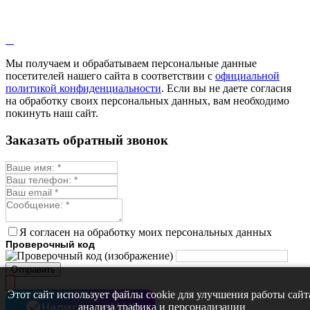
Лаванда
Лопух
Лофант
Мелисса
Монарда лекарственная
Мы получаем и обрабатываем персональные данные
Мыльнянка
посетителей нашего сайта в соответствии с
официальной
Мята
политикой конфиденциальности
. Если вы не даете согласия
Овсяный корень
на обработку своих персональных данных, вам необходимо
Огуречная трава
покинуть наш сайт.
Пустырник
Расторопша
Заказать обратный звонок
Репешок
Розмарин
Ромашка лекарственная
Синюха
Скорцонера
Смесь лекарственных
Солодка
Стевия
Я согласен на обработку моих персональных данных
Тимьян ползучий (чабрец)
Проверочный код
Фенхель лекарственный
Цикорий лекарственный
Отправить
Чабер
Череда лекарственная
Этот сайт использует файлы cookie для улучшения работы сайт
Чернокорень
Написать в MAX
анализа трафика и персонализации