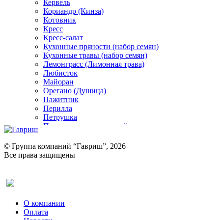
Кервель
Кориандр (Кинза)
Котовник
Кресс
Кресс-салат
Кухонные пряности (набор семян)
Кухонные травы (набор семян)
Лемонграсс (Лимонная трава)
Любисток
Майоран
Орегано (Душица)
Пажитник
Перилла
Петрушка
Подорожник оленерогий
Портулак пряный
Ревень
© Группа компаний “Гавриш”, 2026
Рукола
Все права защищены
Рута
Салат
Оставить отзыв (для клиентов)
Сельдерей
Спаржа
Табак Курительный
О компании
Тмин
Оплата
Трава для чая