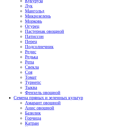
Кукуруза
Лук
Мангольд
Микрозелень
Морковь
Огурец
Пастернак овощной
Патиссон
Перец
Подсолнечник
Редис
Редька
Репа
Свекла
Соя
Томат
Турнепс
Тыква
Фенхель овощной
Семена пряных и зеленных культур
Амарант овощной
Анис овощной
Базилик
Горчица
Катран