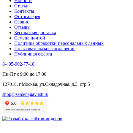
Новости
Туласи
Статьи
Укроп
Контакты
Фенхель пряный
Фотогалерея​
Хризантема овощная
Сервис
Цикорий пряный
Отзывы
Цикорий салатный (Витлуф)
Бесплатная доставка
Черемша
Семена почтой
Шпинат
Политика обработки персональных данных
Щавель
Пользовательское соглашение
Эндивий
Публичная оферта
Эстрагон
Семена лекарственных растений
8-495-902-77-18
Алтей
Анис
Пн-Пт с 9:00 до 17:00
Бессмертник
Бораго
127018, г.Москва, ул.Складочная, д.3, стр 5
Валериана
Валерианелла
shop@semenagavrish.ru
Гибискус лекарственный
Девясил
Душица
Зверобой
Змееголовник
Иссоп
Кровохлёбка