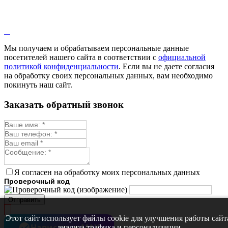
Лаванда
Лопух
Лофант
Мелисса
Монарда лекарственная
Мы получаем и обрабатываем персональные данные
Мыльнянка
посетителей нашего сайта в соответствии с
официальной
Мята
политикой конфиденциальности
. Если вы не даете согласия
Овсяный корень
на обработку своих персональных данных, вам необходимо
Огуречная трава
покинуть наш сайт.
Пустырник
Расторопша
Заказать обратный звонок
Репешок
Розмарин
Ромашка лекарственная
Синюха
Скорцонера
Смесь лекарственных
Солодка
Стевия
Я согласен на обработку моих персональных данных
Тимьян ползучий (чабрец)
Проверочный код
Фенхель лекарственный
Цикорий лекарственный
Отправить
Чабер
Череда лекарственная
Этот сайт использует файлы cookie для улучшения работы сайт
Чернокорень
Написать в MAX
анализа трафика и персонализации