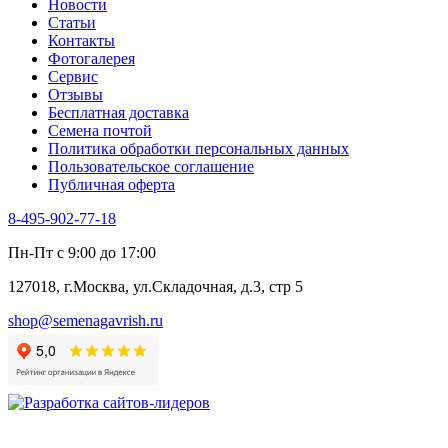
Новости
Туласи
Статьи
Укроп
Контакты
Фенхель пряный
Фотогалерея​
Хризантема овощная
Сервис
Цикорий пряный
Отзывы
Цикорий салатный (Витлуф)
Бесплатная доставка
Черемша
Семена почтой
Шпинат
Политика обработки персональных данных
Щавель
Пользовательское соглашение
Эндивий
Публичная оферта
Эстрагон
Семена лекарственных растений
8-495-902-77-18
Алтей
Анис
Пн-Пт с 9:00 до 17:00
Бессмертник
Бораго
127018, г.Москва, ул.Складочная, д.3, стр 5
Валериана
Валерианелла
shop@semenagavrish.ru
Гибискус лекарственный
Девясил
Душица
Зверобой
Змееголовник
Иссоп
Кровохлёбка