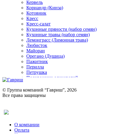
Кервель
Кориандр (Кинза)
Котовник
Кресс
Кресс-салат
Кухонные пряности (набор семян)
Кухонные травы (набор семян)
Лемонграсс (Лимонная трава)
Любисток
Майоран
Орегано (Душица)
Пажитник
Перилла
Петрушка
Подорожник оленерогий
Портулак пряный
Ревень
© Группа компаний “Гавриш”, 2026
Рукола
Все права защищены
Рута
Салат
Оставить отзыв (для клиентов)
Сельдерей
Спаржа
Табак Курительный
О компании
Тмин
Оплата
Трава для чая