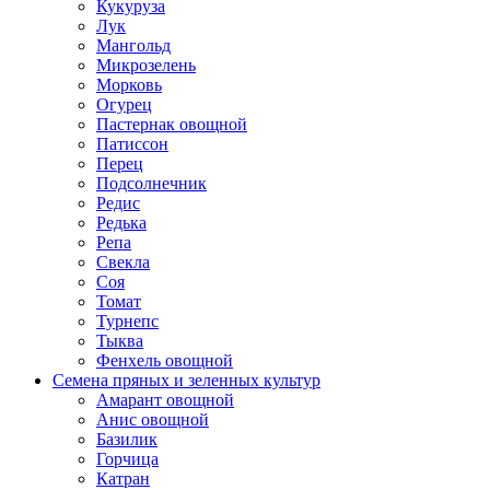
Кукуруза
Лук
Мангольд
Микрозелень
Морковь
Огурец
Пастернак овощной
Патиссон
Перец
Подсолнечник
Редис
Редька
Репа
Свекла
Соя
Томат
Турнепс
Тыква
Фенхель овощной
Семена пряных и зеленных культур
Амарант овощной
Анис овощной
Базилик
Горчица
Катран