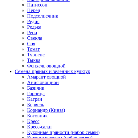
Патиссон
Перец
Подсолнечник
Редис
Редька
Репа
Свекла
Соя
Томат
Турнепс
Тыква
Фенхель овощной
Семена пряных и зеленных культур
Амарант овощной
Анис овощной
Базилик
Горчица
Катран
Кервель
Кориандр (Кинза)
Котовник
Кресс
Кресс-салат
Кухонные пряности (набор семян)
Кухонные травы (набор семян)