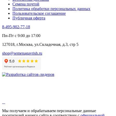
Черемша
Семена почтой
Шпинат
Политика обработки персональных данных
Щавель
Пользовательское соглашение
Эндивий
Публичная оферта
Эстрагон
Семена лекарственных растений
8-495-902-77-18
Алтей
Анис
Пн-Пт с 9:00 до 17:00
Бессмертник
Бораго
127018, г.Москва, ул.Складочная, д.3, стр 5
Валериана
Валерианелла
shop@semenagavrish.ru
Гибискус лекарственный
Девясил
Душица
Зверобой
Змееголовник
Иссоп
Кровохлёбка
Лаванда
Лопух
Лофант
Мелисса
Монарда лекарственная
Мы получаем и обрабатываем персональные данные
Мыльнянка
посетителей нашего сайта в соответствии с
официальной