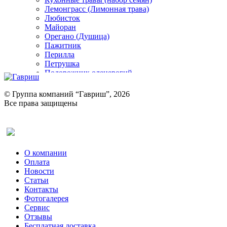
Лемонграсс (Лимонная трава)
Любисток
Майоран
Орегано (Душица)
Пажитник
Перилла
Петрушка
Подорожник оленерогий
Портулак пряный
Ревень
© Группа компаний “Гавриш”, 2026
Рукола
Все права защищены
Рута
Салат
Оставить отзыв (для клиентов)
Сельдерей
Спаржа
Табак Курительный
О компании
Тмин
Оплата
Трава для чая
Новости
Туласи
Статьи
Укроп
Контакты
Фенхель пряный
Фотогалерея​
Хризантема овощная
Сервис
Цикорий пряный
Отзывы
Цикорий салатный (Витлуф)
Бесплатная доставка