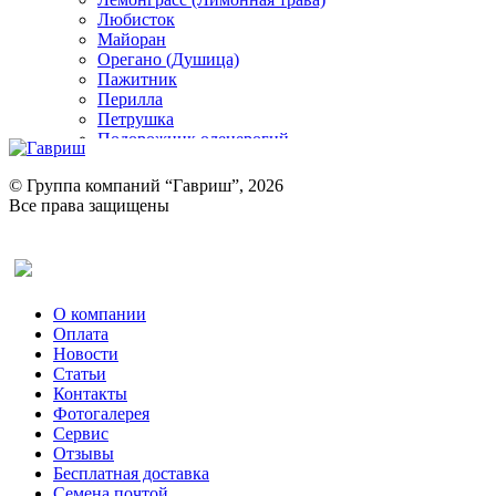
Любисток
Майоран
Орегано (Душица)
Пажитник
Перилла
Петрушка
Подорожник оленерогий
Портулак пряный
Ревень
© Группа компаний “Гавриш”, 2026
Рукола
Все права защищены
Рута
Салат
Оставить отзыв (для клиентов)
Сельдерей
Спаржа
Табак Курительный
О компании
Тмин
Оплата
Трава для чая
Новости
Туласи
Статьи
Укроп
Контакты
Фенхель пряный
Фотогалерея​
Хризантема овощная
Сервис
Цикорий пряный
Отзывы
Цикорий салатный (Витлуф)
Бесплатная доставка
Черемша
Семена почтой