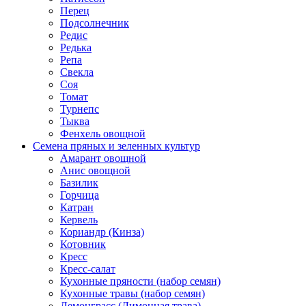
Перец
Подсолнечник
Редис
Редька
Репа
Свекла
Соя
Томат
Турнепс
Тыква
Фенхель овощной
Семена пряных и зеленных культур
Амарант овощной
Анис овощной
Базилик
Горчица
Катран
Кервель
Кориандр (Кинза)
Котовник
Кресс
Кресс-салат
Кухонные пряности (набор семян)
Кухонные травы (набор семян)
Лемонграсс (Лимонная трава)