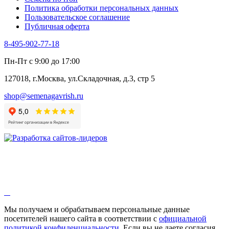
Шпинат
Политика обработки персональных данных
Щавель
Пользовательское соглашение
Эндивий
Публичная оферта
Эстрагон
Семена лекарственных растений
8-495-902-77-18
Алтей
Анис
Пн-Пт с 9:00 до 17:00
Бессмертник
Бораго
127018, г.Москва, ул.Складочная, д.3, стр 5
Валериана
Валерианелла
shop@semenagavrish.ru
Гибискус лекарственный
Девясил
Душица
Зверобой
Змееголовник
Иссоп
Кровохлёбка
Лаванда
Лопух
Лофант
Мелисса
Монарда лекарственная
Мы получаем и обрабатываем персональные данные
Мыльнянка
посетителей нашего сайта в соответствии с
официальной
Мята
политикой конфиденциальности
. Если вы не даете согласия