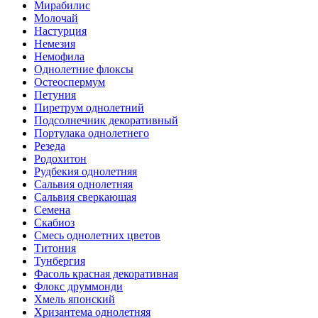
Мирабилис
Молочай
Настурция
Немезия
Немофила
Однолетние флоксы
Остеоспермум
Петуния
Пиретрум однолетний
Подсолнечник декоративный
Портулака однолетнего
Резеда
Родохитон
Рудбекия однолетняя
Сальвия однолетняя
Сальвия сверкающая
Семена
Скабиоз
Смесь однолетних цветов
Титония
Тунбергия
Фасоль красная декоративная
Флокс друммонди
Хмель японский
Хризантема однолетняя