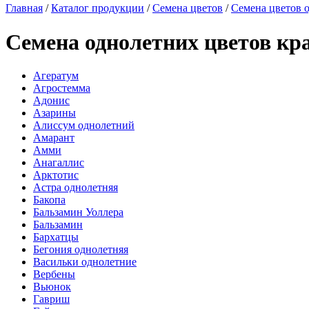
Главная
/
Каталог продукции
/
Семена цветов
/
Семена цветов 
Семена однолетних цветов к
Агератум
Агростемма
Адонис
Азарины
Алиссум однолетний
Амарант
Амми
Анагаллис
Арктотис
Астра однолетняя
Бакопа
Бальзамин Уоллера
Бальзамин
Бархатцы
Бегония однолетняя
Васильки однолетние
Вербены
Вьюнок
Гавриш