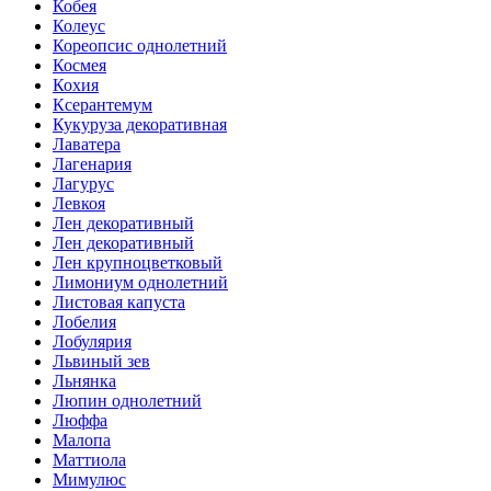
Кобея
Колеус
Кореопсис однолетний
Космея
Кохия
Ксерантемум
Кукуруза декоративная
Лаватера
Лагенария
Лагурус
Левкоя
Лен декоративный
Лен декоративный
Лен крупноцветковый
Лимониум однолетний
Листовая капуста
Лобелия
Лобулярия
Львиный зев
Льнянка
Люпин однолетний
Люффа
Малопа
Маттиола
Мимулюс