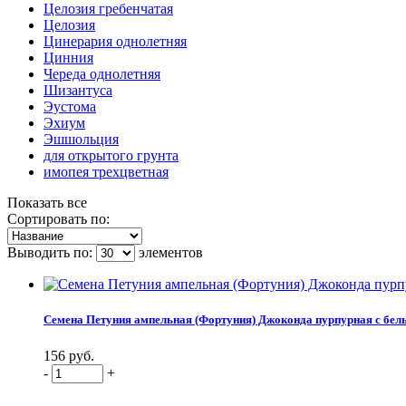
Целозия гребенчатая
Целозия
Цинерария однолетняя
Цинния
Череда однолетняя
Шизантуса
Эустома
Эхиум
Эшшольция
для открытого грунта
имопея трехцветная
Показать все
Сортировать по:
Выводить по:
элементов
Семена Петуния ампельная (Фортуния) Джоконда пурпурная с белы
156 руб.
-
+