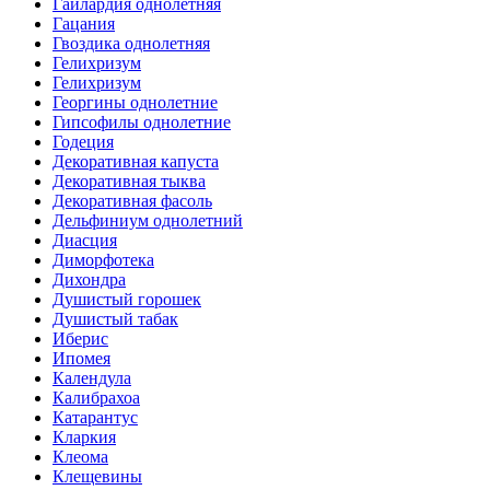
Гайлардия однолетняя
Гацания
Гвоздика однолетняя
Гелихризум
Гелихризум
Георгины однолетние
Гипсофилы однолетние
Годеция
Декоративная капуста
Декоративная тыква
Декоративная фасоль
Дельфиниум однолетний
Диасция
Диморфотека
Дихондра
Душистый горошек
Душистый табак
Иберис
Ипомея
Календула
Калибрахоа
Катарантус
Кларкия
Клеома
Клещевины