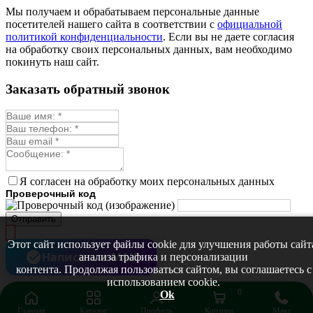
Монарда лекарственная
Мы получаем и обрабатываем персональные данные
Мыльнянка
посетителей нашего сайта в соответствии с
официальной
Мята
политикой конфиденциальности
. Если вы не даете согласия
Овсяный корень
на обработку своих персональных данных, вам необходимо
Огуречная трава
покинуть наш сайт.
Пустырник
Расторопша
Заказать обратный звонок
Репешок
Розмарин
Ромашка лекарственная
Синюха
Скорцонера
Смесь лекарственных
Солодка
Стевия
Я согласен на обработку моих персональных данных
Тимьян ползучий (чабрец)
Проверочный код
Фенхель лекарственный
Цикорий лекарственный
Отправить
Чабер
Череда лекарственная
Этот сайт использует файлы cookie для улучшения работы сайт
Чернокорень
Написать в MAX
анализа трафика и персонализации
Шалфей
контента. Продолжая пользоваться сайтом, вы соглашаетесь с
Семена ягод
использованием cookie.
Брусника
0
Ok
Голубика
Главная
Каталог
Профиль
Корзина
Макс