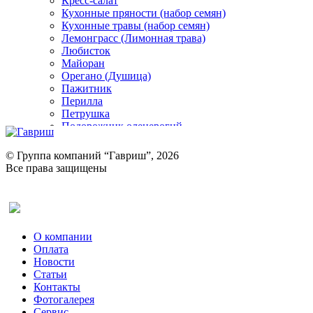
Кресс-салат
Кухонные пряности (набор семян)
Кухонные травы (набор семян)
Лемонграсс (Лимонная трава)
Любисток
Майоран
Орегано (Душица)
Пажитник
Перилла
Петрушка
Подорожник оленерогий
Портулак пряный
Ревень
© Группа компаний “Гавриш”, 2026
Рукола
Все права защищены
Рута
Салат
Оставить отзыв (для клиентов)
Сельдерей
Спаржа
Табак Курительный
О компании
Тмин
Оплата
Трава для чая
Новости
Туласи
Статьи
Укроп
Контакты
Фенхель пряный
Фотогалерея​
Хризантема овощная
Сервис