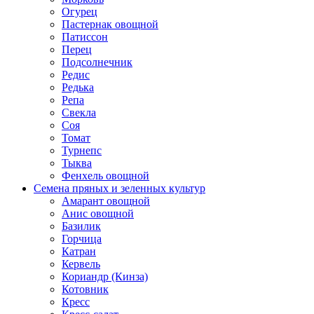
Огурец
Пастернак овощной
Патиссон
Перец
Подсолнечник
Редис
Редька
Репа
Свекла
Соя
Томат
Турнепс
Тыква
Фенхель овощной
Семена пряных и зеленных культур
Амарант овощной
Анис овощной
Базилик
Горчица
Катран
Кервель
Кориандр (Кинза)
Котовник
Кресс