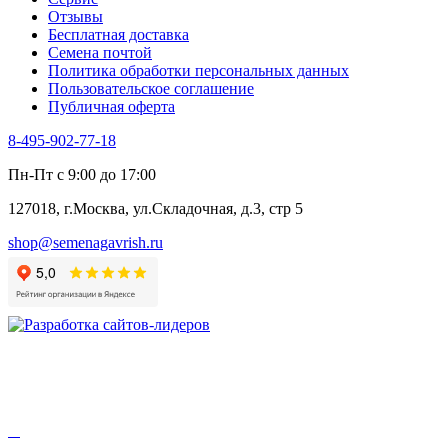
Цикорий пряный
Отзывы
Цикорий салатный (Витлуф)
Бесплатная доставка
Черемша
Семена почтой
Шпинат
Политика обработки персональных данных
Щавель
Пользовательское соглашение
Эндивий
Публичная оферта
Эстрагон
Семена лекарственных растений
8-495-902-77-18
Алтей
Анис
Пн-Пт с 9:00 до 17:00
Бессмертник
Бораго
127018, г.Москва, ул.Складочная, д.3, стр 5
Валериана
Валерианелла
shop@semenagavrish.ru
Гибискус лекарственный
Девясил
Душица
Зверобой
Змееголовник
Иссоп
Кровохлёбка
Лаванда
Лопух
Лофант
Мелисса