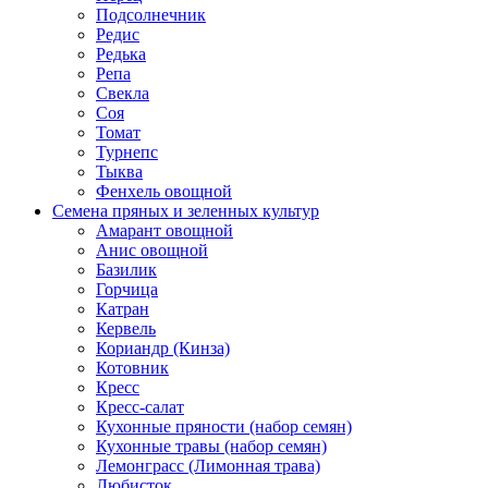
Подсолнечник
Редис
Редька
Репа
Свекла
Соя
Томат
Турнепс
Тыква
Фенхель овощной
Семена пряных и зеленных культур
Амарант овощной
Анис овощной
Базилик
Горчица
Катран
Кервель
Кориандр (Кинза)
Котовник
Кресс
Кресс-салат
Кухонные пряности (набор семян)
Кухонные травы (набор семян)
Лемонграсс (Лимонная трава)
Любисток