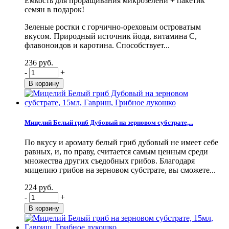
Емкость для проращивания микрозелени + пакетик
семян в подарок!
Зеленые ростки с горчично-ореховым островатым
вкусом. Природный источник йода, витамина С,
флавоноидов и каротина. Способствует...
236 руб.
-
+
Мицелий Белый гриб Дубовый на зерновом субстрате,...
По вкусу и аромату белый гриб дубовый не имеет себе
равных, и, по праву, считается самым ценным среди
множества других съедобных грибов. Благодаря
мицелию грибов на зерновом субстрате, вы сможете...
224 руб.
-
+