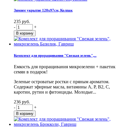
Зимнее укрытие 120х97см, Колпак
235 руб.
-
+
Комплект для проращивания "Свежая зелень",...
Емкость для проращивания микрозелени + пакетик
семян в подарок!
Зеленые островатые ростки с пряным ароматом.
Содержат эфирные масла, витамины А, Р, В2, С,
каротин, рутин и фитонциды. Молодые...
236 руб.
-
+