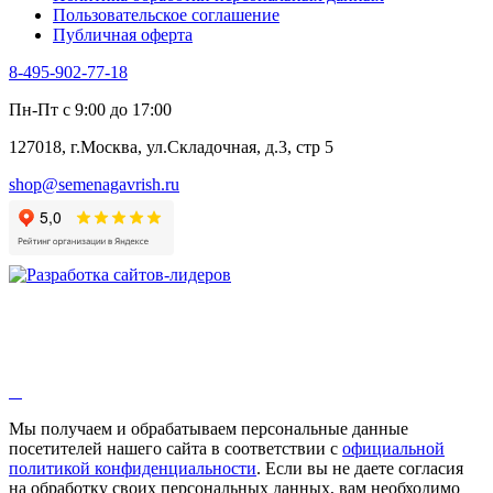
Пользовательское соглашение
Эндивий
Публичная оферта
Эстрагон
Семена лекарственных растений
8-495-902-77-18
Алтей
Анис
Пн-Пт с 9:00 до 17:00
Бессмертник
Бораго
127018, г.Москва, ул.Складочная, д.3, стр 5
Валериана
Валерианелла
shop@semenagavrish.ru
Гибискус лекарственный
Девясил
Душица
Зверобой
Змееголовник
Иссоп
Кровохлёбка
Лаванда
Лопух
Лофант
Мелисса
Монарда лекарственная
Мы получаем и обрабатываем персональные данные
Мыльнянка
посетителей нашего сайта в соответствии с
официальной
Мята
политикой конфиденциальности
. Если вы не даете согласия
Овсяный корень
на обработку своих персональных данных, вам необходимо