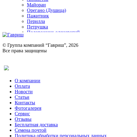
Майоран
Орегано (Душица)
Пажитник
Перилла
Петрушка
Подорожник оленерогий
Портулак пряный
Ревень
© Группа компаний “Гавриш”, 2026
Рукола
Все права защищены
Рута
Салат
Оставить отзыв (для клиентов)
Сельдерей
Спаржа
Табак Курительный
О компании
Тмин
Оплата
Трава для чая
Новости
Туласи
Статьи
Укроп
Контакты
Фенхель пряный
Фотогалерея​
Хризантема овощная
Сервис
Цикорий пряный
Отзывы
Цикорий салатный (Витлуф)
Бесплатная доставка
Черемша
Семена почтой
Шпинат
Политика обработки персональных данных
Щавель