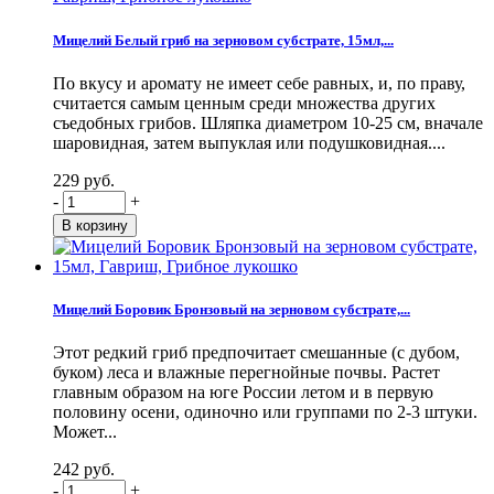
Мицелий Белый гриб на зерновом субстрате, 15мл,...
По вкусу и аромату не имеет себе равных, и, по праву,
считается самым ценным среди множества других
съедобных грибов. Шляпка диаметром 10-25 см, вначале
шаровидная, затем выпуклая или подушковидная....
229 руб.
-
+
Мицелий Боровик Бронзовый на зерновом субстрате,...
Этот редкий гриб предпочитает смешанные (с дубом,
буком) леса и влажные перегнойные почвы. Растет
главным образом на юге России летом и в первую
половину осени, одиночно или группами по 2-3 штуки.
Может...
242 руб.
-
+