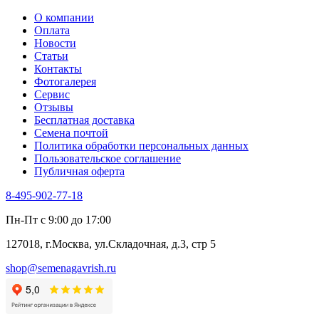
Табак Курительный
О компании
Тмин
Оплата
Трава для чая
Новости
Туласи
Статьи
Укроп
Контакты
Фенхель пряный
Фотогалерея​
Хризантема овощная
Сервис
Цикорий пряный
Отзывы
Цикорий салатный (Витлуф)
Бесплатная доставка
Черемша
Семена почтой
Шпинат
Политика обработки персональных данных
Щавель
Пользовательское соглашение
Эндивий
Публичная оферта
Эстрагон
Семена лекарственных растений
8-495-902-77-18
Алтей
Анис
Пн-Пт с 9:00 до 17:00
Бессмертник
Бораго
127018, г.Москва, ул.Складочная, д.3, стр 5
Валериана
Валерианелла
shop@semenagavrish.ru
Гибискус лекарственный
Девясил
Душица
Зверобой