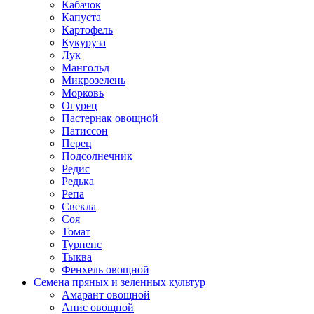
Кабачок
Капуста
Картофель
Кукуруза
Лук
Мангольд
Микрозелень
Морковь
Огурец
Пастернак овощной
Патиссон
Перец
Подсолнечник
Редис
Редька
Репа
Свекла
Соя
Томат
Турнепс
Тыква
Фенхель овощной
Семена пряных и зеленных культур
Амарант овощной
Анис овощной