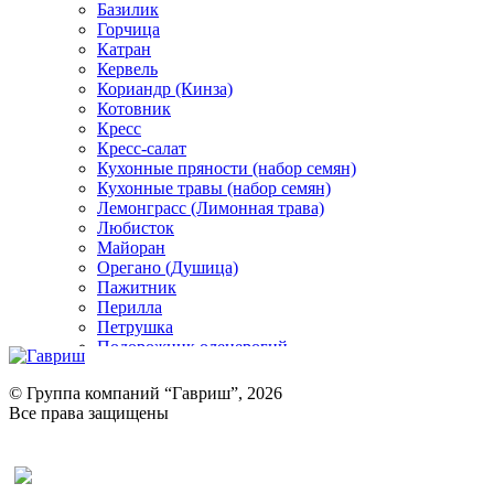
Базилик
Горчица
Катран
Кервель
Кориандр (Кинза)
Котовник
Кресс
Кресс-салат
Кухонные пряности (набор семян)
Кухонные травы (набор семян)
Лемонграсс (Лимонная трава)
Любисток
Майоран
Орегано (Душица)
Пажитник
Перилла
Петрушка
Подорожник оленерогий
Портулак пряный
Ревень
© Группа компаний “Гавриш”, 2026
Рукола
Все права защищены
Рута
Салат
Оставить отзыв (для клиентов)
Сельдерей
Спаржа