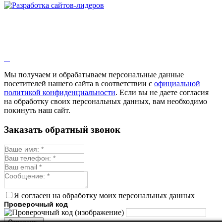
Змееголовник
Иссоп
Кровохлёбка
Лаванда
Лопух
Лофант
Мелисса
Монарда лекарственная
Мы получаем и обрабатываем персональные данные
Мыльнянка
посетителей нашего сайта в соответствии с
официальной
Мята
политикой конфиденциальности
. Если вы не даете согласия
Овсяный корень
на обработку своих персональных данных, вам необходимо
Огуречная трава
покинуть наш сайт.
Пустырник
Расторопша
Заказать обратный звонок
Репешок
Розмарин
Ромашка лекарственная
Синюха
Скорцонера
Смесь лекарственных
Солодка
Стевия
Я согласен на обработку моих персональных данных
Тимьян ползучий (чабрец)
Проверочный код
Фенхель лекарственный
Цикорий лекарственный