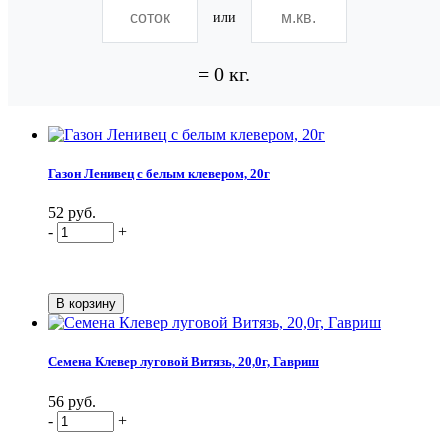
или
=
0
кг.
Газон Ленивец с белым клевером, 20г
52 руб.
-
+
Семена Клевер луговой Витязь, 20,0г, Гавриш
56 руб.
-
+