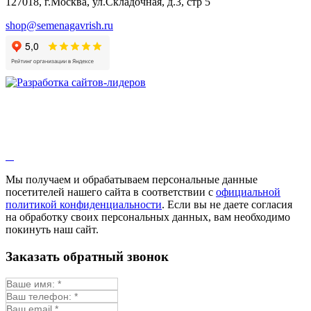
127018, г.Москва, ул.Складочная, д.3, стр 5
Валериана
Валерианелла
shop@semenagavrish.ru
Гибискус лекарственный
Девясил
Душица
Зверобой
Змееголовник
Иссоп
Кровохлёбка
Лаванда
Лопух
Лофант
Мелисса
Монарда лекарственная
Мы получаем и обрабатываем персональные данные
Мыльнянка
посетителей нашего сайта в соответствии с
официальной
Мята
политикой конфиденциальности
. Если вы не даете согласия
Овсяный корень
на обработку своих персональных данных, вам необходимо
Огуречная трава
покинуть наш сайт.
Пустырник
Расторопша
Заказать обратный звонок
Репешок
Розмарин
Ромашка лекарственная
Синюха
Скорцонера