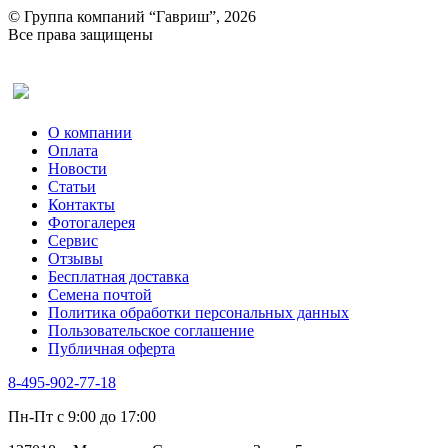
Ревень
© Группа компаний “Гавриш”, 2026
Рукола
Все права защищены
Рута
Салат
Оставить отзыв (для клиентов)
Сельдерей
Спаржа
Табак Курительный
О компании
Тмин
Оплата
Трава для чая
Новости
Туласи
Статьи
Укроп
Контакты
Фенхель пряный
Фотогалерея​
Хризантема овощная
Сервис
Цикорий пряный
Отзывы
Цикорий салатный (Витлуф)
Бесплатная доставка
Черемша
Семена почтой
Шпинат
Политика обработки персональных данных
Щавель
Пользовательское соглашение
Эндивий
Публичная оферта
Эстрагон
Семена лекарственных растений
8-495-902-77-18
Алтей
Анис
Пн-Пт с 9:00 до 17:00
Бессмертник
Бораго