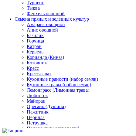
Турнепс
Тыква
Фенхель овощной
Семена пряных и зеленных культур
Амарант овощной
Анис овощной
Базилик
Горчица
Катран
Кервель
Кориандр (Кинза)
Котовник
Кресс
Кресс-салат
Кухонные пряности (набор семян)
Кухонные травы (набор семян)
Лемонграсс (Лимонная трава)
Любисток
Майоран
Орегано (Душица)
Пажитник
Перилла
Петрушка
Подорожник оленерогий
Портулак пряный