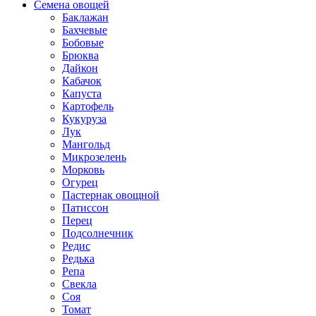
Семена овощей
Баклажан
Бахчевые
Бобовые
Брюква
Дайкон
Кабачок
Капуста
Картофель
Кукуруза
Лук
Мангольд
Микрозелень
Морковь
Огурец
Пастернак овощной
Патиссон
Перец
Подсолнечник
Редис
Редька
Репа
Свекла
Соя
Томат