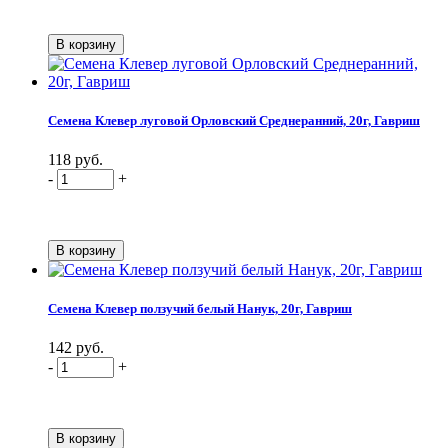
Семена Клевер луговой Орловский Среднеранний, 20г, Гавриш
118 руб.
-
+
Семена Клевер ползучий белый Нанук, 20г, Гавриш
142 руб.
-
+