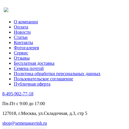
Салат
Оставить отзыв (для клиентов)
Сельдерей
Спаржа
Табак Курительный
О компании
Тмин
Оплата
Трава для чая
Новости
Туласи
Статьи
Укроп
Контакты
Фенхель пряный
Фотогалерея​
Хризантема овощная
Сервис
Цикорий пряный
Отзывы
Цикорий салатный (Витлуф)
Бесплатная доставка
Черемша
Семена почтой
Шпинат
Политика обработки персональных данных
Щавель
Пользовательское соглашение
Эндивий
Публичная оферта
Эстрагон
Семена лекарственных растений
8-495-902-77-18
Алтей
Анис
Пн-Пт с 9:00 до 17:00
Бессмертник
Бораго
127018, г.Москва, ул.Складочная, д.3, стр 5
Валериана
Валерианелла
shop@semenagavrish.ru
Гибискус лекарственный