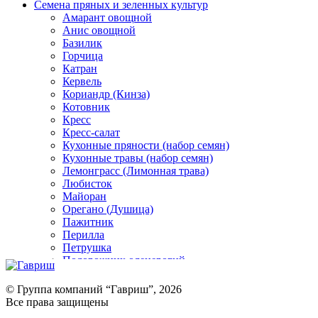
Семена пряных и зеленных культур
Амарант овощной
Анис овощной
Базилик
Горчица
Катран
Кервель
Кориандр (Кинза)
Котовник
Кресс
Кресс-салат
Кухонные пряности (набор семян)
Кухонные травы (набор семян)
Лемонграсс (Лимонная трава)
Любисток
Майоран
Орегано (Душица)
Пажитник
Перилла
Петрушка
Подорожник оленерогий
Портулак пряный
Ревень
© Группа компаний “Гавриш”, 2026
Рукола
Все права защищены
Рута