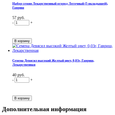
Набор семян Лекарственный огород Легочный (5 вкладышей),
Гавриш
57 руб.
-
+
Семена Девясил высокий Желтый цвет, 0,03г, Гавриш,
Лекарственная
40 руб.
-
+
Дополнительная информация