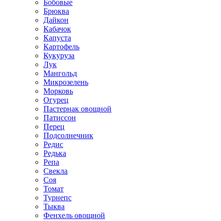
Бобовые
Брюква
Дайкон
Кабачок
Капуста
Картофель
Кукуруза
Лук
Мангольд
Микрозелень
Морковь
Огурец
Пастернак овощной
Патиссон
Перец
Подсолнечник
Редис
Редька
Репа
Свекла
Соя
Томат
Турнепс
Тыква
Фенхель овощной