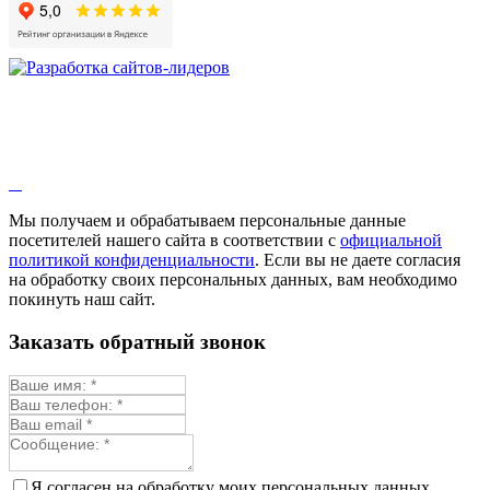
Девясил
Душица
Зверобой
Змееголовник
Иссоп
Кровохлёбка
Лаванда
Лопух
Лофант
Мелисса
Монарда лекарственная
Мы получаем и обрабатываем персональные данные
Мыльнянка
посетителей нашего сайта в соответствии с
официальной
Мята
политикой конфиденциальности
. Если вы не даете согласия
Овсяный корень
на обработку своих персональных данных, вам необходимо
Огуречная трава
покинуть наш сайт.
Пустырник
Расторопша
Заказать обратный звонок
Репешок
Розмарин
Ромашка лекарственная
Синюха
Скорцонера
Смесь лекарственных
Солодка
Стевия
Я согласен на обработку моих персональных данных