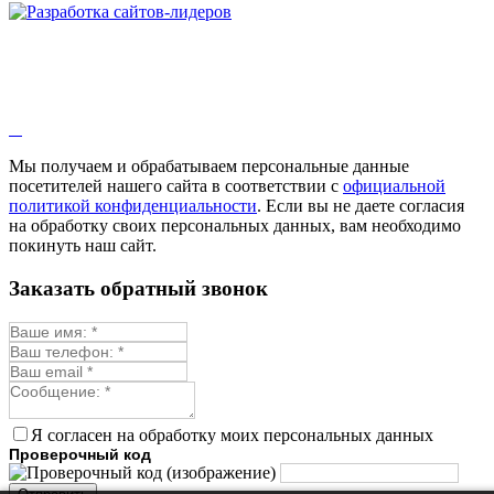
Змееголовник
Иссоп
Кровохлёбка
Лаванда
Лопух
Лофант
Мелисса
Монарда лекарственная
Мы получаем и обрабатываем персональные данные
Мыльнянка
посетителей нашего сайта в соответствии с
официальной
Мята
политикой конфиденциальности
. Если вы не даете согласия
Овсяный корень
на обработку своих персональных данных, вам необходимо
Огуречная трава
покинуть наш сайт.
Пустырник
Расторопша
Заказать обратный звонок
Репешок
Розмарин
Ромашка лекарственная
Синюха
Скорцонера
Смесь лекарственных
Солодка
Стевия
Я согласен на обработку моих персональных данных
Тимьян ползучий (чабрец)
Проверочный код
Фенхель лекарственный
Цикорий лекарственный