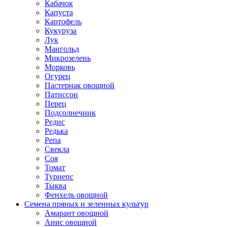
Кабачок
Капуста
Картофель
Кукуруза
Лук
Мангольд
Микрозелень
Морковь
Огурец
Пастернак овощной
Патиссон
Перец
Подсолнечник
Редис
Редька
Репа
Свекла
Соя
Томат
Турнепс
Тыква
Фенхель овощной
Семена пряных и зеленных культур
Амарант овощной
Анис овощной