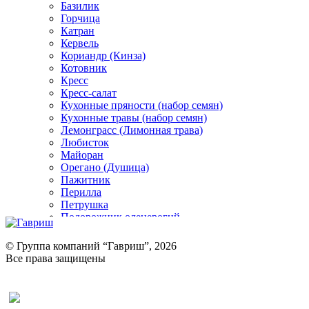
Базилик
Горчица
Катран
Кервель
Кориандр (Кинза)
Котовник
Кресс
Кресс-салат
Кухонные пряности (набор семян)
Кухонные травы (набор семян)
Лемонграсс (Лимонная трава)
Любисток
Майоран
Орегано (Душица)
Пажитник
Перилла
Петрушка
Подорожник оленерогий
Портулак пряный
Ревень
© Группа компаний “Гавриш”, 2026
Рукола
Все права защищены
Рута
Салат
Оставить отзыв (для клиентов)
Сельдерей
Спаржа