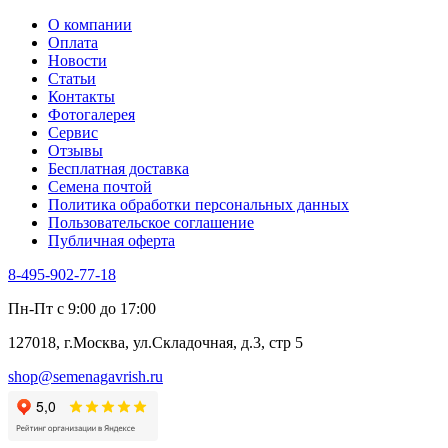
Табак Курительный
О компании
Тмин
Оплата
Трава для чая
Новости
Туласи
Статьи
Укроп
Контакты
Фенхель пряный
Фотогалерея​
Хризантема овощная
Сервис
Цикорий пряный
Отзывы
Цикорий салатный (Витлуф)
Бесплатная доставка
Черемша
Семена почтой
Шпинат
Политика обработки персональных данных
Щавель
Пользовательское соглашение
Эндивий
Публичная оферта
Эстрагон
Семена лекарственных растений
8-495-902-77-18
Алтей
Анис
Пн-Пт с 9:00 до 17:00
Бессмертник
Бораго
127018, г.Москва, ул.Складочная, д.3, стр 5
Валериана
Валерианелла
shop@semenagavrish.ru
Гибискус лекарственный
Девясил
Душица
Зверобой