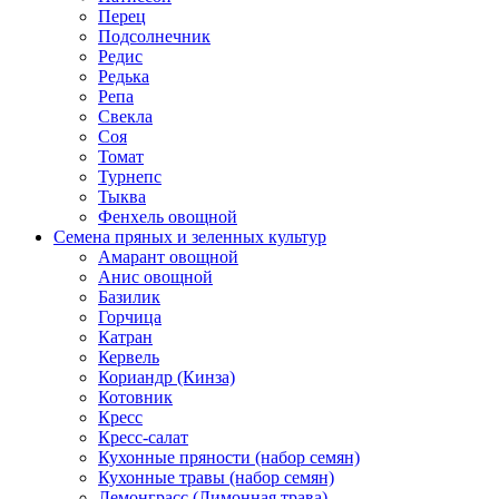
Перец
Подсолнечник
Редис
Редька
Репа
Свекла
Соя
Томат
Турнепс
Тыква
Фенхель овощной
Семена пряных и зеленных культур
Амарант овощной
Анис овощной
Базилик
Горчица
Катран
Кервель
Кориандр (Кинза)
Котовник
Кресс
Кресс-салат
Кухонные пряности (набор семян)
Кухонные травы (набор семян)
Лемонграсс (Лимонная трава)