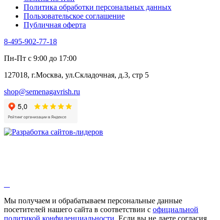
Шпинат
Политика обработки персональных данных
Щавель
Пользовательское соглашение
Эндивий
Публичная оферта
Эстрагон
Семена лекарственных растений
8-495-902-77-18
Алтей
Анис
Пн-Пт с 9:00 до 17:00
Бессмертник
Бораго
127018, г.Москва, ул.Складочная, д.3, стр 5
Валериана
Валерианелла
shop@semenagavrish.ru
Гибискус лекарственный
Девясил
Душица
Зверобой
Змееголовник
Иссоп
Кровохлёбка
Лаванда
Лопух
Лофант
Мелисса
Монарда лекарственная
Мы получаем и обрабатываем персональные данные
Мыльнянка
посетителей нашего сайта в соответствии с
официальной
Мята
политикой конфиденциальности
. Если вы не даете согласия