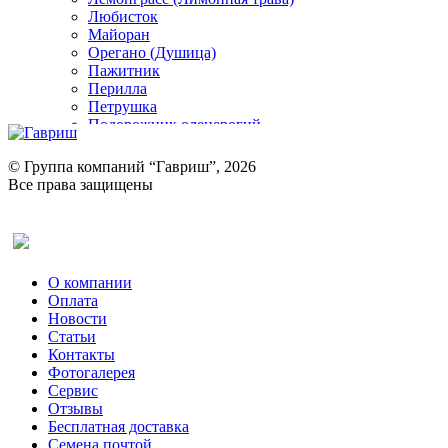
Любисток
Майоран
Орегано (Душица)
Пажитник
Перилла
Петрушка
Подорожник оленерогий
Портулак пряный
Ревень
© Группа компаний “Гавриш”, 2026
Рукола
Все права защищены
Рута
Салат
Оставить отзыв (для клиентов)
Сельдерей
Спаржа
Табак Курительный
О компании
Тмин
Оплата
Трава для чая
Новости
Туласи
Статьи
Укроп
Контакты
Фенхель пряный
Фотогалерея​
Хризантема овощная
Сервис
Цикорий пряный
Отзывы
Цикорий салатный (Витлуф)
Бесплатная доставка
Черемша
Семена почтой