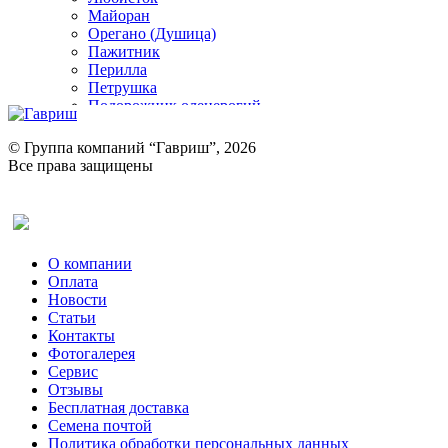
Майоран
Орегано (Душица)
Пажитник
Перилла
Петрушка
Подорожник оленерогий
Портулак пряный
Ревень
© Группа компаний “Гавриш”, 2026
Рукола
Все права защищены
Рута
Салат
Оставить отзыв (для клиентов)
Сельдерей
Спаржа
Табак Курительный
О компании
Тмин
Оплата
Трава для чая
Новости
Туласи
Статьи
Укроп
Контакты
Фенхель пряный
Фотогалерея​
Хризантема овощная
Сервис
Цикорий пряный
Отзывы
Цикорий салатный (Витлуф)
Бесплатная доставка
Черемша
Семена почтой
Шпинат
Политика обработки персональных данных
Щавель