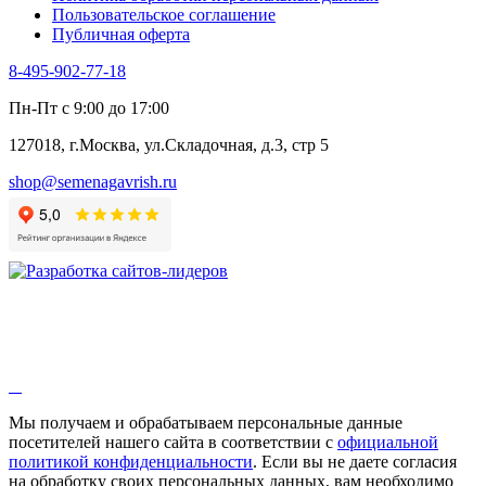
Пользовательское соглашение
Эндивий
Публичная оферта
Эстрагон
Семена лекарственных растений
8-495-902-77-18
Алтей
Анис
Пн-Пт с 9:00 до 17:00
Бессмертник
Бораго
127018, г.Москва, ул.Складочная, д.3, стр 5
Валериана
Валерианелла
shop@semenagavrish.ru
Гибискус лекарственный
Девясил
Душица
Зверобой
Змееголовник
Иссоп
Кровохлёбка
Лаванда
Лопух
Лофант
Мелисса
Монарда лекарственная
Мы получаем и обрабатываем персональные данные
Мыльнянка
посетителей нашего сайта в соответствии с
официальной
Мята
политикой конфиденциальности
. Если вы не даете согласия
Овсяный корень
на обработку своих персональных данных, вам необходимо