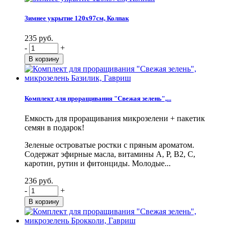
Зимнее укрытие 120х97см, Колпак
235 руб.
-
+
Комплект для проращивания "Свежая зелень",...
Емкость для проращивания микрозелени + пакетик
семян в подарок!
Зеленые островатые ростки с пряным ароматом.
Содержат эфирные масла, витамины А, Р, В2, С,
каротин, рутин и фитонциды. Молодые...
236 руб.
-
+