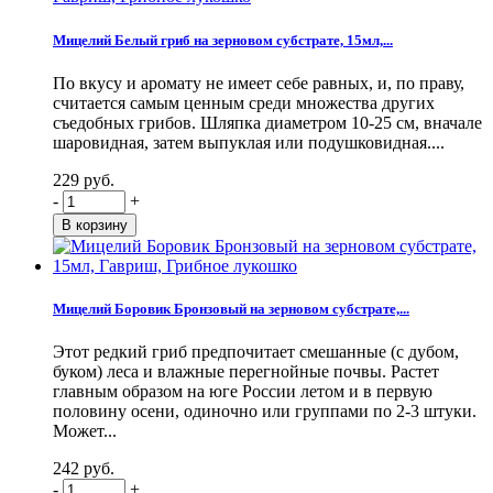
Мицелий Белый гриб на зерновом субстрате, 15мл,...
По вкусу и аромату не имеет себе равных, и, по праву,
считается самым ценным среди множества других
съедобных грибов. Шляпка диаметром 10-25 см, вначале
шаровидная, затем выпуклая или подушковидная....
229 руб.
-
+
Мицелий Боровик Бронзовый на зерновом субстрате,...
Этот редкий гриб предпочитает смешанные (с дубом,
буком) леса и влажные перегнойные почвы. Растет
главным образом на юге России летом и в первую
половину осени, одиночно или группами по 2-3 штуки.
Может...
242 руб.
-
+