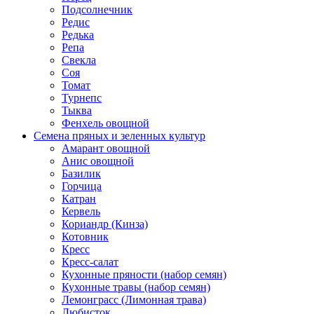
Подсолнечник
Редис
Редька
Репа
Свекла
Соя
Томат
Турнепс
Тыква
Фенхель овощной
Семена пряных и зеленных культур
Амарант овощной
Анис овощной
Базилик
Горчица
Катран
Кервель
Кориандр (Кинза)
Котовник
Кресс
Кресс-салат
Кухонные пряности (набор семян)
Кухонные травы (набор семян)
Лемонграсс (Лимонная трава)
Любисток