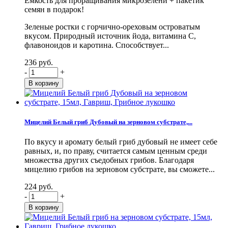
Емкость для проращивания микрозелени + пакетик
семян в подарок!
Зеленые ростки с горчично-ореховым островатым
вкусом. Природный источник йода, витамина С,
флавоноидов и каротина. Способствует...
236 руб.
-
+
Мицелий Белый гриб Дубовый на зерновом субстрате,...
По вкусу и аромату белый гриб дубовый не имеет себе
равных, и, по праву, считается самым ценным среди
множества других съедобных грибов. Благодаря
мицелию грибов на зерновом субстрате, вы сможете...
224 руб.
-
+