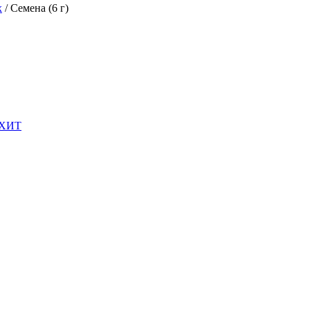
х
/
Семена (6 г)