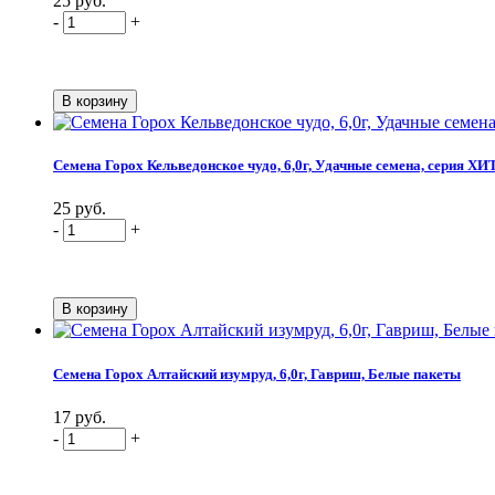
25 руб.
-
+
Семена Горох Кельведонское чудо, 6,0г, Удачные семена, серия ХИ
25 руб.
-
+
Семена Горох Алтайский изумруд, 6,0г, Гавриш, Белые пакеты
17 руб.
-
+