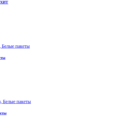
я ХИТ
еты
кеты