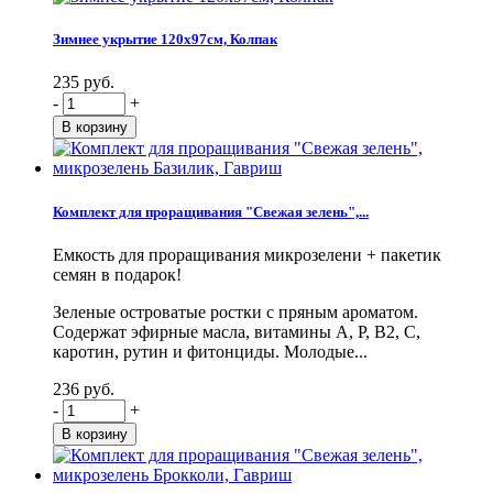
Зимнее укрытие 120х97см, Колпак
235 руб.
-
+
Комплект для проращивания "Свежая зелень",...
Емкость для проращивания микрозелени + пакетик
семян в подарок!
Зеленые островатые ростки с пряным ароматом.
Содержат эфирные масла, витамины А, Р, В2, С,
каротин, рутин и фитонциды. Молодые...
236 руб.
-
+