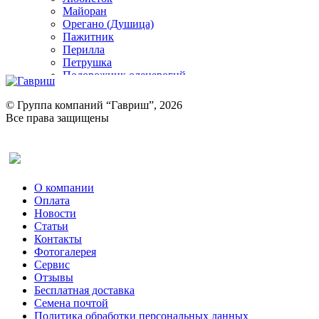
Майоран
Орегано (Душица)
Пажитник
Перилла
Петрушка
Подорожник оленерогий
Портулак пряный
Ревень
© Группа компаний “Гавриш”, 2026
Рукола
Все права защищены
Рута
Салат
Оставить отзыв (для клиентов)
Сельдерей
Спаржа
Табак Курительный
О компании
Тмин
Оплата
Трава для чая
Новости
Туласи
Статьи
Укроп
Контакты
Фенхель пряный
Фотогалерея​
Хризантема овощная
Сервис
Цикорий пряный
Отзывы
Цикорий салатный (Витлуф)
Бесплатная доставка
Черемша
Семена почтой
Шпинат
Политика обработки персональных данных
Щавель