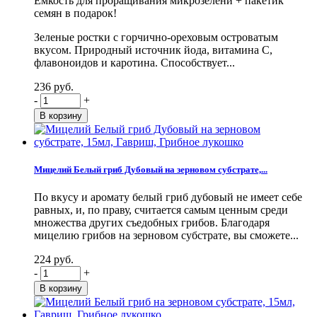
Емкость для проращивания микрозелени + пакетик
семян в подарок!
Зеленые ростки с горчично-ореховым островатым
вкусом. Природный источник йода, витамина С,
флавоноидов и каротина. Способствует...
236 руб.
-
+
Мицелий Белый гриб Дубовый на зерновом субстрате,...
По вкусу и аромату белый гриб дубовый не имеет себе
равных, и, по праву, считается самым ценным среди
множества других съедобных грибов. Благодаря
мицелию грибов на зерновом субстрате, вы сможете...
224 руб.
-
+