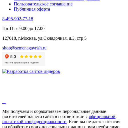
Пользовательское соглашение
Эндивий
Публичная оферта
Эстрагон
Семена лекарственных растений
8-495-902-77-18
Алтей
Анис
Пн-Пт с 9:00 до 17:00
Бессмертник
Бораго
127018, г.Москва, ул.Складочная, д.3, стр 5
Валериана
Валерианелла
shop@semenagavrish.ru
Гибискус лекарственный
Девясил
Душица
Зверобой
Змееголовник
Иссоп
Кровохлёбка
Лаванда
Лопух
Лофант
Мелисса
Монарда лекарственная
Мы получаем и обрабатываем персональные данные
Мыльнянка
посетителей нашего сайта в соответствии с
официальной
Мята
политикой конфиденциальности
. Если вы не даете согласия
Овсяный корень
на обработку своих персональных данных, вам необходимо