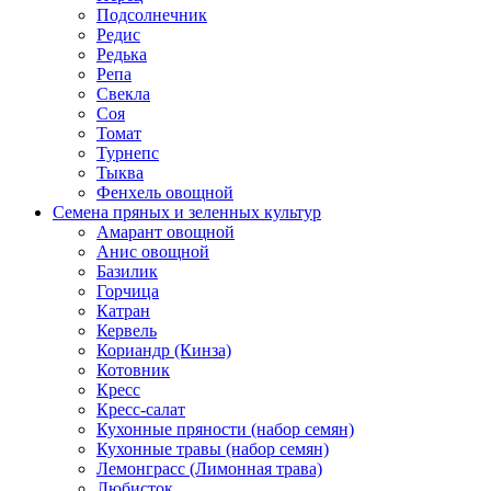
Подсолнечник
Редис
Редька
Репа
Свекла
Соя
Томат
Турнепс
Тыква
Фенхель овощной
Семена пряных и зеленных культур
Амарант овощной
Анис овощной
Базилик
Горчица
Катран
Кервель
Кориандр (Кинза)
Котовник
Кресс
Кресс-салат
Кухонные пряности (набор семян)
Кухонные травы (набор семян)
Лемонграсс (Лимонная трава)
Любисток