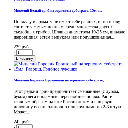
Мицелий Белый гриб на зерновом субстрате, 15мл,...
По вкусу и аромату не имеет себе равных, и, по праву,
считается самым ценным среди множества других
съедобных грибов. Шляпка диаметром 10-25 см, вначале
шаровидная, затем выпуклая или подушковидная....
229 руб.
-
+
Мицелий Боровик Бронзовый на зерновом субстрате,...
Этот редкий гриб предпочитает смешанные (с дубом,
буком) леса и влажные перегнойные почвы. Растет
главным образом на юге России летом и в первую
половину осени, одиночно или группами по 2-3 штуки.
Может...
242 руб.
-
+