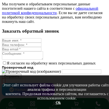
Монарда лекарственная
Мы получаем и обрабатываем персональные данные
Мыльнянка
посетителей нашего сайта в соответствии с
официальной
Мята
политикой конфиденциальности
. Если вы не даете согласия
Овсяный корень
на обработку своих персональных данных, вам необходимо
Огуречная трава
покинуть наш сайт.
Пустырник
Расторопша
Заказать обратный звонок
Репешок
Розмарин
Ромашка лекарственная
Синюха
Скорцонера
Смесь лекарственных
Солодка
Стевия
Я согласен на обработку моих персональных данных
Тимьян ползучий (чабрец)
Проверочный код
Фенхель лекарственный
Цикорий лекарственный
Отправить
Чабер
Череда лекарственная
Этот сайт использует файлы cookie для улучшения работы сайт
Чернокорень
Написать в MAX
анализа трафика и персонализации
Шалфей
контента. Продолжая пользоваться сайтом, вы соглашаетесь с
Семена ягод
использованием cookie.
Брусника
0
Ok
Голубика
Главная
Каталог
Профиль
Корзина
Макс