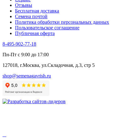
Цикорий пряный
Отзывы
Цикорий салатный (Витлуф)
Бесплатная доставка
Черемша
Семена почтой
Шпинат
Политика обработки персональных данных
Щавель
Пользовательское соглашение
Эндивий
Публичная оферта
Эстрагон
Семена лекарственных растений
8-495-902-77-18
Алтей
Анис
Пн-Пт с 9:00 до 17:00
Бессмертник
Бораго
127018, г.Москва, ул.Складочная, д.3, стр 5
Валериана
Валерианелла
shop@semenagavrish.ru
Гибискус лекарственный
Девясил
Душица
Зверобой
Змееголовник
Иссоп
Кровохлёбка
Лаванда
Лопух
Лофант
Мелисса