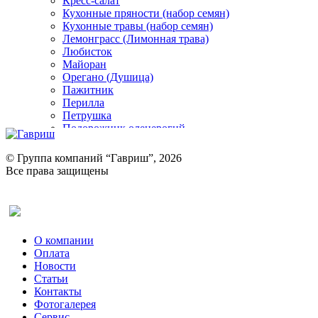
Кресс-салат
Кухонные пряности (набор семян)
Кухонные травы (набор семян)
Лемонграсс (Лимонная трава)
Любисток
Майоран
Орегано (Душица)
Пажитник
Перилла
Петрушка
Подорожник оленерогий
Портулак пряный
Ревень
© Группа компаний “Гавриш”, 2026
Рукола
Все права защищены
Рута
Салат
Оставить отзыв (для клиентов)
Сельдерей
Спаржа
Табак Курительный
О компании
Тмин
Оплата
Трава для чая
Новости
Туласи
Статьи
Укроп
Контакты
Фенхель пряный
Фотогалерея​
Хризантема овощная
Сервис