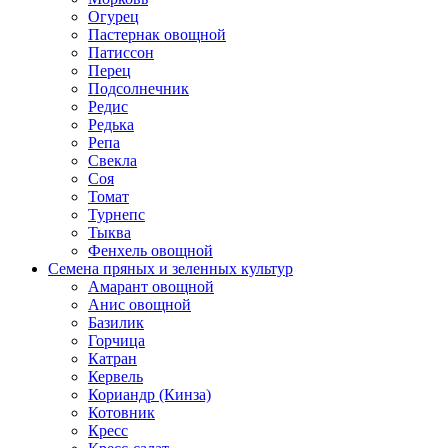
Огурец
Пастернак овощной
Патиссон
Перец
Подсолнечник
Редис
Редька
Репа
Свекла
Соя
Томат
Турнепс
Тыква
Фенхель овощной
Семена пряных и зеленных культур
Амарант овощной
Анис овощной
Базилик
Горчица
Катран
Кервель
Кориандр (Кинза)
Котовник
Кресс