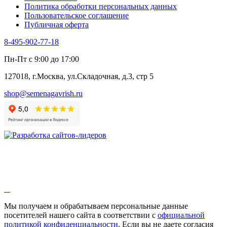
Политика обработки персональных данных
Щавель
Пользовательское соглашение
Эндивий
Публичная оферта
Эстрагон
Семена лекарственных растений
8-495-902-77-18
Алтей
Анис
Пн-Пт с 9:00 до 17:00
Бессмертник
Бораго
127018, г.Москва, ул.Складочная, д.3, стр 5
Валериана
Валерианелла
shop@semenagavrish.ru
Гибискус лекарственный
Девясил
Душица
Зверобой
Змееголовник
Иссоп
Кровохлёбка
Лаванда
Лопух
Лофант
Мелисса
Монарда лекарственная
Мы получаем и обрабатываем персональные данные
Мыльнянка
посетителей нашего сайта в соответствии с
официальной
Мята
политикой конфиденциальности
. Если вы не даете согласия