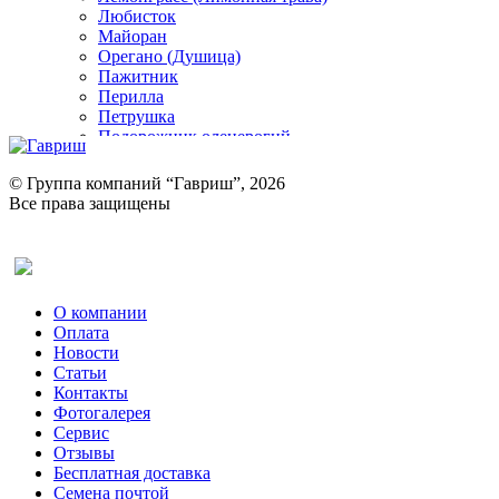
Любисток
Майоран
Орегано (Душица)
Пажитник
Перилла
Петрушка
Подорожник оленерогий
Портулак пряный
Ревень
© Группа компаний “Гавриш”, 2026
Рукола
Все права защищены
Рута
Салат
Оставить отзыв (для клиентов)
Сельдерей
Спаржа
Табак Курительный
О компании
Тмин
Оплата
Трава для чая
Новости
Туласи
Статьи
Укроп
Контакты
Фенхель пряный
Фотогалерея​
Хризантема овощная
Сервис
Цикорий пряный
Отзывы
Цикорий салатный (Витлуф)
Бесплатная доставка
Черемша
Семена почтой
Шпинат