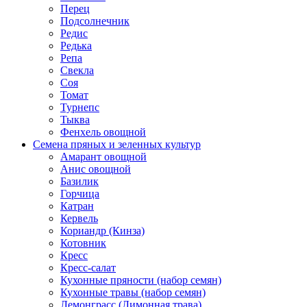
Перец
Подсолнечник
Редис
Редька
Репа
Свекла
Соя
Томат
Турнепс
Тыква
Фенхель овощной
Семена пряных и зеленных культур
Амарант овощной
Анис овощной
Базилик
Горчица
Катран
Кервель
Кориандр (Кинза)
Котовник
Кресс
Кресс-салат
Кухонные пряности (набор семян)
Кухонные травы (набор семян)
Лемонграсс (Лимонная трава)