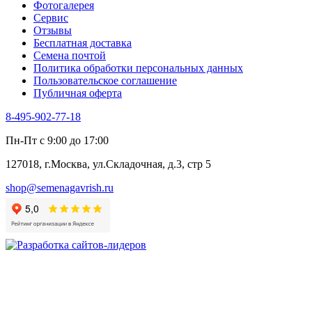
Фотогалерея​
Хризантема овощная
Сервис
Цикорий пряный
Отзывы
Цикорий салатный (Витлуф)
Бесплатная доставка
Черемша
Семена почтой
Шпинат
Политика обработки персональных данных
Щавель
Пользовательское соглашение
Эндивий
Публичная оферта
Эстрагон
Семена лекарственных растений
8-495-902-77-18
Алтей
Анис
Пн-Пт с 9:00 до 17:00
Бессмертник
Бораго
127018, г.Москва, ул.Складочная, д.3, стр 5
Валериана
Валерианелла
shop@semenagavrish.ru
Гибискус лекарственный
Девясил
Душица
Зверобой
Змееголовник
Иссоп
Кровохлёбка
Лаванда
Лопух
Лофант