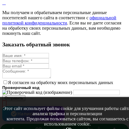
Мелисса
Монарда лекарственная
Мы получаем и обрабатываем персональные данные
Мыльнянка
посетителей нашего сайта в соответствии с
официальной
Мята
политикой конфиденциальности
. Если вы не даете согласия
Овсяный корень
на обработку своих персональных данных, вам необходимо
Огуречная трава
покинуть наш сайт.
Пустырник
Расторопша
Заказать обратный звонок
Репешок
Розмарин
Ромашка лекарственная
Синюха
Скорцонера
Смесь лекарственных
Солодка
Стевия
Я согласен на обработку моих персональных данных
Тимьян ползучий (чабрец)
Проверочный код
Фенхель лекарственный
Цикорий лекарственный
Отправить
Чабер
Череда лекарственная
Этот сайт использует файлы cookie для улучшения работы сайт
Чернокорень
Написать в MAX
анализа трафика и персонализации
Шалфей
контента. Продолжая пользоваться сайтом, вы соглашаетесь с
Семена ягод
использованием cookie.
Брусника
0