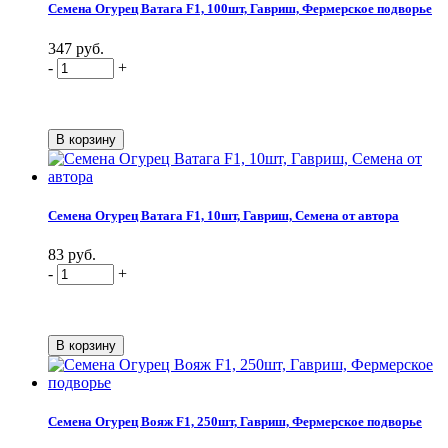
Семена Огурец Ватага F1, 100шт, Гавриш, Фермерское подворье
347 руб.
-
+
Семена Огурец Ватага F1, 10шт, Гавриш, Семена от автора
83 руб.
-
+
Семена Огурец Вояж F1, 250шт, Гавриш, Фермерское подворье