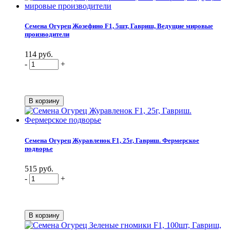
Семена Огурец Жозефино F1, 5шт, Гавриш, Ведущие мировые
производители
114 руб.
-
+
Семена Огурец Журавленок F1, 25г, Гавриш. Фермерское
подворье
515 руб.
-
+