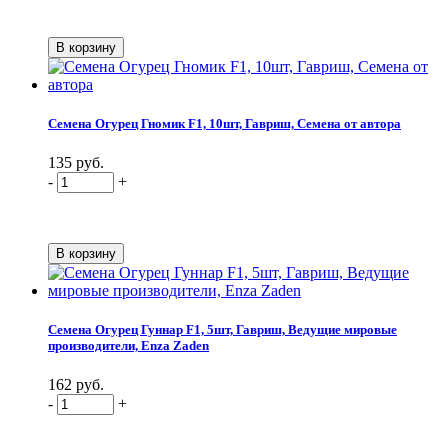
Семена Огурец Гномик F1, 10шт, Гавриш, Семена от автора
135 руб.
-
+
Семена Огурец Гуннар F1, 5шт, Гавриш, Ведущие мировые
производители, Enza Zaden
162 руб.
-
+