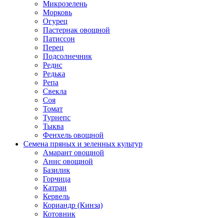
Микрозелень
Морковь
Огурец
Пастернак овощной
Патиссон
Перец
Подсолнечник
Редис
Редька
Репа
Свекла
Соя
Томат
Турнепс
Тыква
Фенхель овощной
Семена пряных и зеленных культур
Амарант овощной
Анис овощной
Базилик
Горчица
Катран
Кервель
Кориандр (Кинза)
Котовник