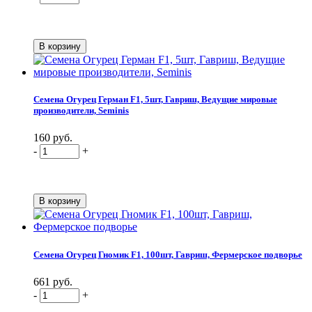
Семена Огурец Герман F1, 5шт, Гавриш, Ведущие мировые
производители, Seminis
160 руб.
-
+
Семена Огурец Гномик F1, 100шт, Гавриш, Фермерское подворье
661 руб.
-
+