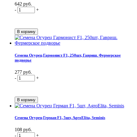
642 руб.
-
+
Семена Огурец Гармонист F1, 250шт, Гавриш. Фермерское
подворье
277 руб.
-
+
Семена Огурец Герман F1, 5шт, AgroElita, Seminis
108 руб.
-
+