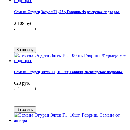
Семена Огурец Зозуля F1, 25г, Гавриш. Фермерское подворье
2 108 руб.
-
+
Семена Огурец Зятек F1, 100шт, Гавриш, Фермерское подворье
628 руб.
-
+