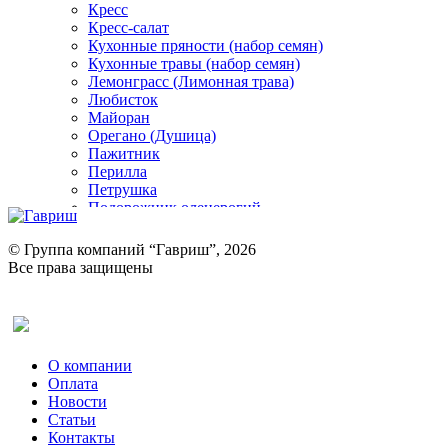
Кресс
Кресс-салат
Кухонные пряности (набор семян)
Кухонные травы (набор семян)
Лемонграсс (Лимонная трава)
Любисток
Майоран
Орегано (Душица)
Пажитник
Перилла
Петрушка
Подорожник оленерогий
Портулак пряный
Ревень
© Группа компаний “Гавриш”, 2026
Рукола
Все права защищены
Рута
Салат
Оставить отзыв (для клиентов)
Сельдерей
Спаржа
Табак Курительный
О компании
Тмин
Оплата
Трава для чая
Новости
Туласи
Статьи
Укроп
Контакты
Фенхель пряный