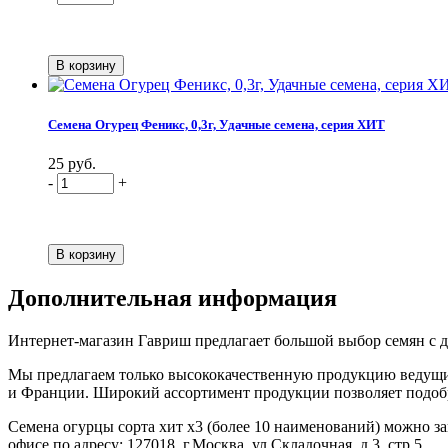
Семена Огурец Феникс, 0,3г, Удачные семена, серия ХИТ
25 руб.
-
+
Дополнительная информация
Интернет-магазин Гавриш предлагает большой выбор семян с до
Мы предлагаем только высококачественную продукцию ведущих
и Франции. Широкий ассортимент продукции позволяет подобрат
Семена огурцы сорта хит х3 (более 10 наименований) можно зака
офисе по адресу: 127018, г.Москва, ул.Складочная, д.3, стр 5