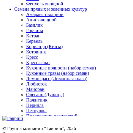
Фенхель овощной
Семена пряных и зеленных культур
Амарант овощной
Анис овощной
Базилик
Горчица
Катран
Кервель
Кориандр (Кинза)
Котовник
Кресс
Кресс-салат
Кухонные пряности (набор семян)
Кухонные травы (набор семян)
Лемонграсс (Лимонная трава)
Любисток
Майоран
Орегано (Душица)
Пажитник
Перилла
Петрушка
Подорожник оленерогий
Портулак пряный
Ревень
© Группа компаний “Гавриш”, 2026
Рукола