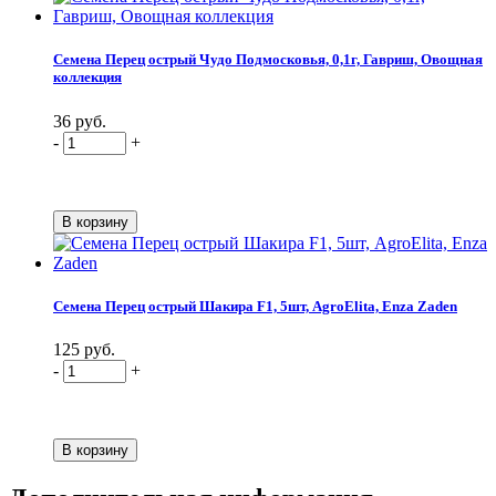
Семена Перец острый Чудо Подмосковья, 0,1г, Гавриш, Овощная
коллекция
36 руб.
-
+
Семена Перец острый Шакира F1, 5шт, AgroElita, Enza Zaden
125 руб.
-
+