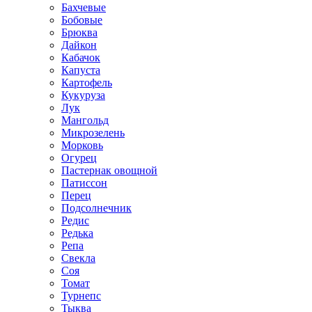
Бахчевые
Бобовые
Брюква
Дайкон
Кабачок
Капуста
Картофель
Кукуруза
Лук
Мангольд
Микрозелень
Морковь
Огурец
Пастернак овощной
Патиссон
Перец
Подсолнечник
Редис
Редька
Репа
Свекла
Соя
Томат
Турнепс
Тыква