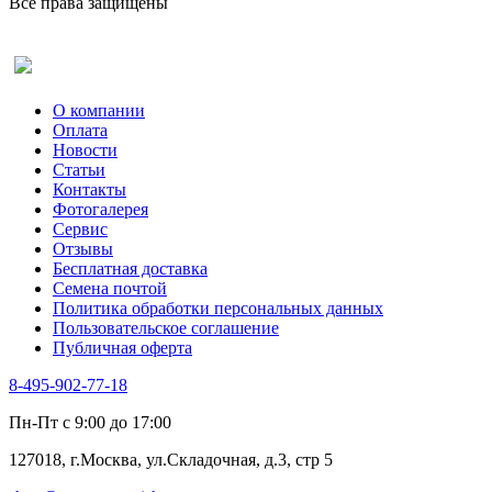
Все права защищены
Рута
Салат
Оставить отзыв (для клиентов)
Сельдерей
Спаржа
Табак Курительный
О компании
Тмин
Оплата
Трава для чая
Новости
Туласи
Статьи
Укроп
Контакты
Фенхель пряный
Фотогалерея​
Хризантема овощная
Сервис
Цикорий пряный
Отзывы
Цикорий салатный (Витлуф)
Бесплатная доставка
Черемша
Семена почтой
Шпинат
Политика обработки персональных данных
Щавель
Пользовательское соглашение
Эндивий
Публичная оферта
Эстрагон
Семена лекарственных растений
8-495-902-77-18
Алтей
Анис
Пн-Пт с 9:00 до 17:00
Бессмертник
Бораго
127018, г.Москва, ул.Складочная, д.3, стр 5
Валериана
Валерианелла