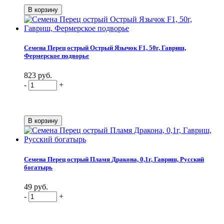
Семена Перец острый Острый Язычок F1, 50г, Гавриш,
Фермерское подворье
823 руб.
-
+
Семена Перец острый Пламя Дракона, 0,1г, Гавриш, Русский
богатырь
49 руб.
-
+