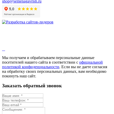
shop@semenagavrish.ru
Гибискус лекарственный
Девясил
Душица
Зверобой
Змееголовник
Иссоп
Кровохлёбка
Лаванда
Лопух
Лофант
Мелисса
Монарда лекарственная
Мы получаем и обрабатываем персональные данные
Мыльнянка
посетителей нашего сайта в соответствии с
официальной
Мята
политикой конфиденциальности
. Если вы не даете согласия
Овсяный корень
на обработку своих персональных данных, вам необходимо
Огуречная трава
покинуть наш сайт.
Пустырник
Расторопша
Заказать обратный звонок
Репешок
Розмарин
Ромашка лекарственная
Синюха
Скорцонера
Смесь лекарственных