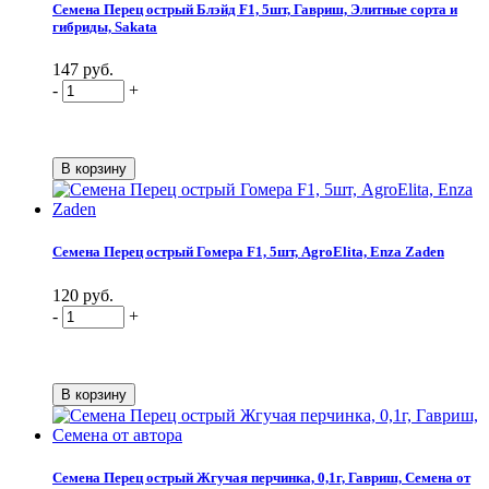
Семена Перец острый Блэйд F1, 5шт, Гавриш, Элитные сорта и
гибриды, Sakata
147 руб.
-
+
Семена Перец острый Гомера F1, 5шт, AgroElita, Enza Zaden
120 руб.
-
+
Семена Перец острый Жгучая перчинка, 0,1г, Гавриш, Семена от