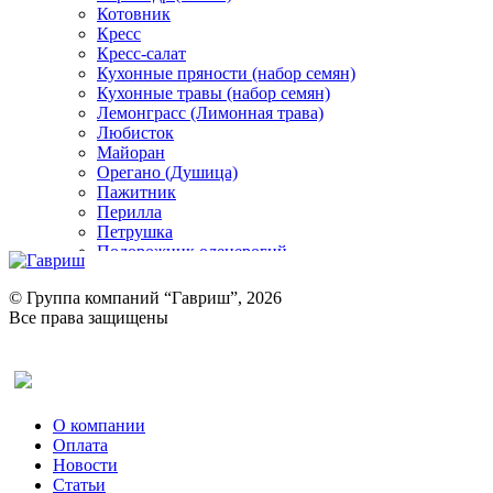
Котовник
Кресс
Кресс-салат
Кухонные пряности (набор семян)
Кухонные травы (набор семян)
Лемонграсс (Лимонная трава)
Любисток
Майоран
Орегано (Душица)
Пажитник
Перилла
Петрушка
Подорожник оленерогий
Портулак пряный
Ревень
© Группа компаний “Гавриш”, 2026
Рукола
Все права защищены
Рута
Салат
Оставить отзыв (для клиентов)
Сельдерей
Спаржа
Табак Курительный
О компании
Тмин
Оплата
Трава для чая
Новости
Туласи
Статьи
Укроп