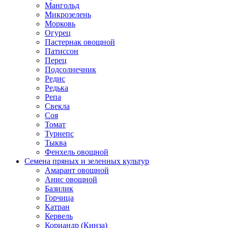
Мангольд
Микрозелень
Морковь
Огурец
Пастернак овощной
Патиссон
Перец
Подсолнечник
Редис
Редька
Репа
Свекла
Соя
Томат
Турнепс
Тыква
Фенхель овощной
Семена пряных и зеленных культур
Амарант овощной
Анис овощной
Базилик
Горчица
Катран
Кервель
Кориандр (Кинза)