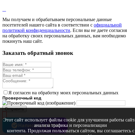
Лофант
Мелисса
Монарда лекарственная
Мы получаем и обрабатываем персональные данные
Мыльнянка
посетителей нашего сайта в соответствии с
официальной
Мята
политикой конфиденциальности
. Если вы не даете согласия
Овсяный корень
на обработку своих персональных данных, вам необходимо
Огуречная трава
покинуть наш сайт.
Пустырник
Расторопша
Заказать обратный звонок
Репешок
Розмарин
Ромашка лекарственная
Синюха
Скорцонера
Смесь лекарственных
Солодка
Стевия
Я согласен на обработку моих персональных данных
Тимьян ползучий (чабрец)
Проверочный код
Фенхель лекарственный
Цикорий лекарственный
Отправить
Чабер
Череда лекарственная
Этот сайт использует файлы cookie для улучшения работы сайт
Чернокорень
Написать в MAX
анализа трафика и персонализации
Шалфей
контента. Продолжая пользоваться сайтом, вы соглашаетесь с