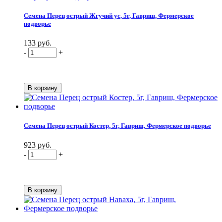
Семена Перец острый Жгучий ус, 5г, Гавриш, Фермерское
подворье
133 руб.
-
+
Семена Перец острый Костер, 5г, Гавриш, Фермерское подворье
923 руб.
-
+