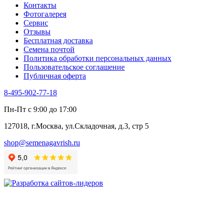
Контакты
Фенхель пряный
Фотогалерея​
Хризантема овощная
Сервис
Цикорий пряный
Отзывы
Цикорий салатный (Витлуф)
Бесплатная доставка
Черемша
Семена почтой
Шпинат
Политика обработки персональных данных
Щавель
Пользовательское соглашение
Эндивий
Публичная оферта
Эстрагон
Семена лекарственных растений
8-495-902-77-18
Алтей
Анис
Пн-Пт с 9:00 до 17:00
Бессмертник
Бораго
127018, г.Москва, ул.Складочная, д.3, стр 5
Валериана
Валерианелла
shop@semenagavrish.ru
Гибискус лекарственный
Девясил
Душица
Зверобой
Змееголовник
Иссоп
Кровохлёбка
Лаванда
Лопух