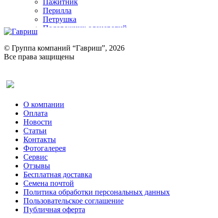
Пажитник
Перилла
Петрушка
Подорожник оленерогий
Портулак пряный
Ревень
© Группа компаний “Гавриш”, 2026
Рукола
Все права защищены
Рута
Салат
Оставить отзыв (для клиентов)
Сельдерей
Спаржа
Табак Курительный
О компании
Тмин
Оплата
Трава для чая
Новости
Туласи
Статьи
Укроп
Контакты
Фенхель пряный
Фотогалерея​
Хризантема овощная
Сервис
Цикорий пряный
Отзывы
Цикорий салатный (Витлуф)
Бесплатная доставка
Черемша
Семена почтой
Шпинат
Политика обработки персональных данных
Щавель
Пользовательское соглашение
Эндивий
Публичная оферта
Эстрагон