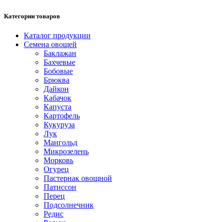
Категории товаров
Каталог продукции
Семена овощей
Баклажан
Бахчевые
Бобовые
Брюква
Дайкон
Кабачок
Капуста
Картофель
Кукуруза
Лук
Мангольд
Микрозелень
Морковь
Огурец
Пастернак овощной
Патиссон
Перец
Подсолнечник
Редис