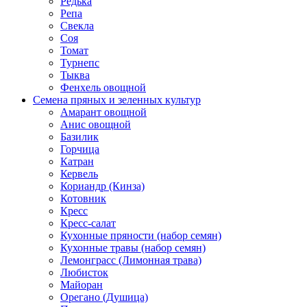
Редька
Репа
Свекла
Соя
Томат
Турнепс
Тыква
Фенхель овощной
Семена пряных и зеленных культур
Амарант овощной
Анис овощной
Базилик
Горчица
Катран
Кервель
Кориандр (Кинза)
Котовник
Кресс
Кресс-салат
Кухонные пряности (набор семян)
Кухонные травы (набор семян)
Лемонграсс (Лимонная трава)
Любисток
Майоран
Орегано (Душица)