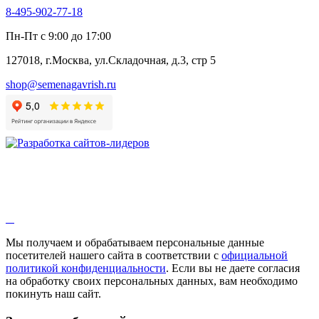
Семена лекарственных растений
8-495-902-77-18
Алтей
Анис
Пн-Пт с 9:00 до 17:00
Бессмертник
Бораго
127018, г.Москва, ул.Складочная, д.3, стр 5
Валериана
Валерианелла
shop@semenagavrish.ru
Гибискус лекарственный
Девясил
Душица
Зверобой
Змееголовник
Иссоп
Кровохлёбка
Лаванда
Лопух
Лофант
Мелисса
Монарда лекарственная
Мы получаем и обрабатываем персональные данные
Мыльнянка
посетителей нашего сайта в соответствии с
официальной
Мята
политикой конфиденциальности
. Если вы не даете согласия
Овсяный корень
на обработку своих персональных данных, вам необходимо
Огуречная трава
покинуть наш сайт.
Пустырник
Расторопша