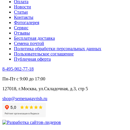
Оплата
Трава для чая
Новости
Туласи
Статьи
Укроп
Контакты
Фенхель пряный
Фотогалерея​
Хризантема овощная
Сервис
Цикорий пряный
Отзывы
Цикорий салатный (Витлуф)
Бесплатная доставка
Черемша
Семена почтой
Шпинат
Политика обработки персональных данных
Щавель
Пользовательское соглашение
Эндивий
Публичная оферта
Эстрагон
Семена лекарственных растений
8-495-902-77-18
Алтей
Анис
Пн-Пт с 9:00 до 17:00
Бессмертник
Бораго
127018, г.Москва, ул.Складочная, д.3, стр 5
Валериана
Валерианелла
shop@semenagavrish.ru
Гибискус лекарственный
Девясил
Душица
Зверобой
Змееголовник
Иссоп