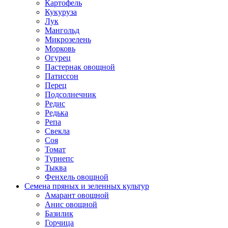
Картофель
Кукуруза
Лук
Мангольд
Микрозелень
Морковь
Огурец
Пастернак овощной
Патиссон
Перец
Подсолнечник
Редис
Редька
Репа
Свекла
Соя
Томат
Турнепс
Тыква
Фенхель овощной
Семена пряных и зеленных культур
Амарант овощной
Анис овощной
Базилик
Горчица