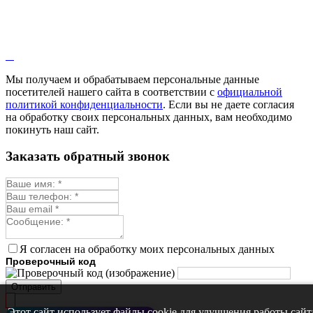
Кровохлёбка
Лаванда
Лопух
Лофант
Мелисса
Монарда лекарственная
Мы получаем и обрабатываем персональные данные
Мыльнянка
посетителей нашего сайта в соответствии с
официальной
Мята
политикой конфиденциальности
. Если вы не даете согласия
Овсяный корень
на обработку своих персональных данных, вам необходимо
Огуречная трава
покинуть наш сайт.
Пустырник
Расторопша
Заказать обратный звонок
Репешок
Розмарин
Ромашка лекарственная
Синюха
Скорцонера
Смесь лекарственных
Солодка
Стевия
Я согласен на обработку моих персональных данных
Тимьян ползучий (чабрец)
Проверочный код
Фенхель лекарственный
Цикорий лекарственный
Отправить
Чабер
Череда лекарственная
Этот сайт использует файлы cookie для улучшения работы сайт