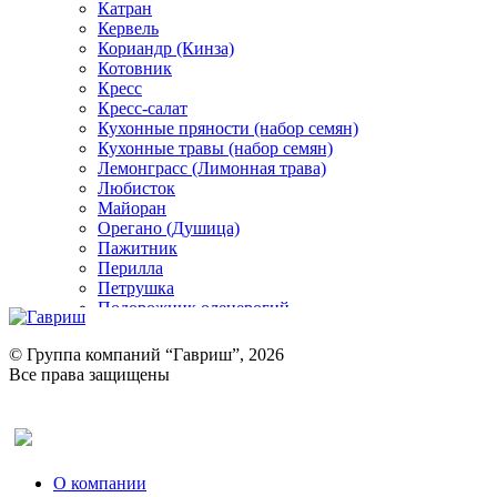
Катран
Кервель
Кориандр (Кинза)
Котовник
Кресс
Кресс-салат
Кухонные пряности (набор семян)
Кухонные травы (набор семян)
Лемонграсс (Лимонная трава)
Любисток
Майоран
Орегано (Душица)
Пажитник
Перилла
Петрушка
Подорожник оленерогий
Портулак пряный
Ревень
© Группа компаний “Гавриш”, 2026
Рукола
Все права защищены
Рута
Салат
Оставить отзыв (для клиентов)
Сельдерей
Спаржа
Табак Курительный
О компании
Тмин