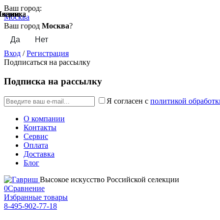
Ваш город:
Акции
Акции
Новинка
Акции
Акции
Акции
Акции
Новинка
Новинка
Москва
Ваш город
Москва
?
Вход
/
Регистрация
Подписаться на рассылку
Подписка на рассылку
Я согласен с
политикой обработк
О компании
Контакты
Сервис
Оплата
Доставка
Блог
Высокое искусство Российской селекции
0
Сравнение
Избранные товары
8-495-902-77-18