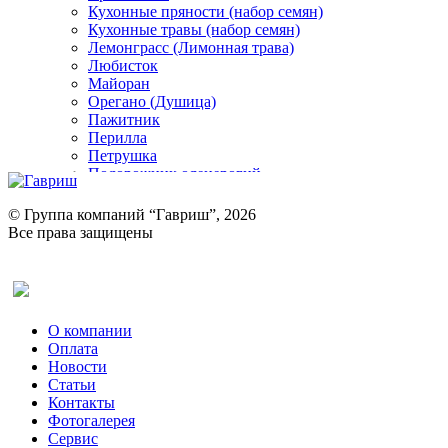
Кухонные пряности (набор семян)
Кухонные травы (набор семян)
Лемонграсс (Лимонная трава)
Любисток
Майоран
Орегано (Душица)
Пажитник
Перилла
Петрушка
Подорожник оленерогий
Портулак пряный
Ревень
© Группа компаний “Гавриш”, 2026
Рукола
Все права защищены
Рута
Салат
Оставить отзыв (для клиентов)
Сельдерей
Спаржа
Табак Курительный
О компании
Тмин
Оплата
Трава для чая
Новости
Туласи
Статьи
Укроп
Контакты
Фенхель пряный
Фотогалерея​
Хризантема овощная
Сервис
Цикорий пряный