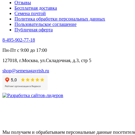
Отзывы
Цикорий салатный (Витлуф)
Бесплатная доставка
Черемша
Семена почтой
Шпинат
Политика обработки персональных данных
Щавель
Пользовательское соглашение
Эндивий
Публичная оферта
Эстрагон
Семена лекарственных растений
8-495-902-77-18
Алтей
Анис
Пн-Пт с 9:00 до 17:00
Бессмертник
Бораго
127018, г.Москва, ул.Складочная, д.3, стр 5
Валериана
Валерианелла
shop@semenagavrish.ru
Гибискус лекарственный
Девясил
Душица
Зверобой
Змееголовник
Иссоп
Кровохлёбка
Лаванда
Лопух
Лофант
Мелисса
Мы получаем и обрабатываем персональные данные посетителе
Монарда лекарственная