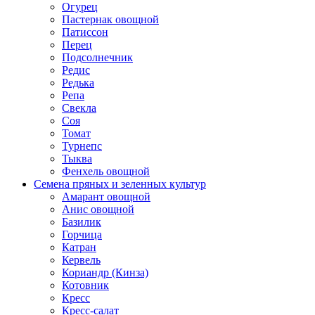
Огурец
Пастернак овощной
Патиссон
Перец
Подсолнечник
Редис
Редька
Репа
Свекла
Соя
Томат
Турнепс
Тыква
Фенхель овощной
Семена пряных и зеленных культур
Амарант овощной
Анис овощной
Базилик
Горчица
Катран
Кервель
Кориандр (Кинза)
Котовник
Кресс
Кресс-салат