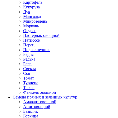
Картофель
Кукуруза
Лук
Мангольд
Микрозелень
Морковь
Огурец
Пастернак овощной
Патиссон
Перец
Подсолнечник
Редис
Редька
Репа
Свекла
Соя
Томат
Турнепс
Тыква
Фенхель овощной
Семена пряных и зеленных культур
Амарант овощной
Анис овощной
Базилик
Горчица