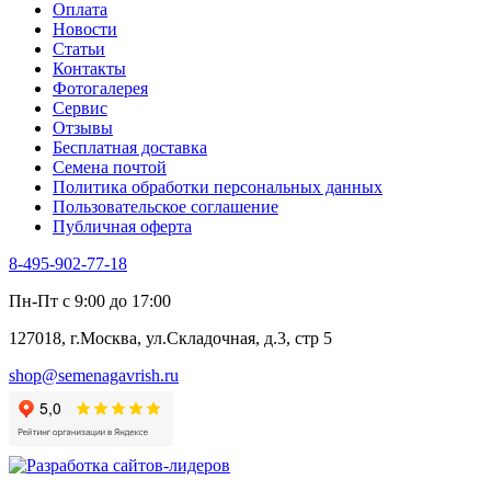
Оплата
Трава для чая
Новости
Туласи
Статьи
Укроп
Контакты
Фенхель пряный
Фотогалерея​
Хризантема овощная
Сервис
Цикорий пряный
Отзывы
Цикорий салатный (Витлуф)
Бесплатная доставка
Черемша
Семена почтой
Шпинат
Политика обработки персональных данных
Щавель
Пользовательское соглашение
Эндивий
Публичная оферта
Эстрагон
Семена лекарственных растений
8-495-902-77-18
Алтей
Анис
Пн-Пт с 9:00 до 17:00
Бессмертник
Бораго
127018, г.Москва, ул.Складочная, д.3, стр 5
Валериана
Валерианелла
shop@semenagavrish.ru
Гибискус лекарственный
Девясил
Душица
Зверобой
Змееголовник
Иссоп