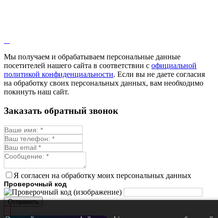
Кровохлёбка
Лаванда
Лопух
Лофант
Мелисса
Монарда лекарственная
Мы получаем и обрабатываем персональные данные
Мыльнянка
посетителей нашего сайта в соответствии с
официальной
Мята
политикой конфиденциальности
. Если вы не даете согласия
Овсяный корень
на обработку своих персональных данных, вам необходимо
Огуречная трава
покинуть наш сайт.
Пустырник
Расторопша
Заказать обратный звонок
Репешок
Розмарин
Ромашка лекарственная
Синюха
Скорцонера
Смесь лекарственных
Солодка
Стевия
Я согласен на обработку моих персональных данных
Тимьян ползучий (чабрец)
Проверочный код
Фенхель лекарственный
Цикорий лекарственный
Отправить
Чабер
Череда лекарственная