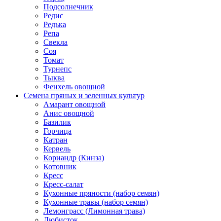
Подсолнечник
Редис
Редька
Репа
Свекла
Соя
Томат
Турнепс
Тыква
Фенхель овощной
Семена пряных и зеленных культур
Амарант овощной
Анис овощной
Базилик
Горчица
Катран
Кервель
Кориандр (Кинза)
Котовник
Кресс
Кресс-салат
Кухонные пряности (набор семян)
Кухонные травы (набор семян)
Лемонграсс (Лимонная трава)
Любисток