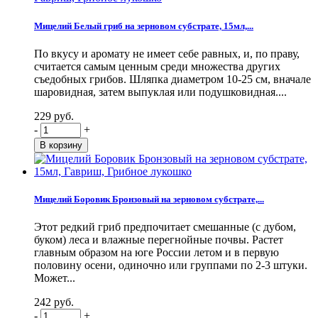
Мицелий Белый гриб на зерновом субстрате, 15мл,...
По вкусу и аромату не имеет себе равных, и, по праву,
считается самым ценным среди множества других
съедобных грибов. Шляпка диаметром 10-25 см, вначале
шаровидная, затем выпуклая или подушковидная....
229 руб.
-
+
Мицелий Боровик Бронзовый на зерновом субстрате,...
Этот редкий гриб предпочитает смешанные (с дубом,
буком) леса и влажные перегнойные почвы. Растет
главным образом на юге России летом и в первую
половину осени, одиночно или группами по 2-3 штуки.
Может...
242 руб.
-
+