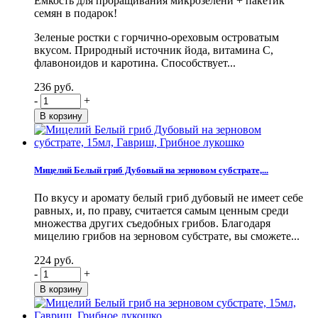
Емкость для проращивания микрозелени + пакетик
семян в подарок!
Зеленые ростки с горчично-ореховым островатым
вкусом. Природный источник йода, витамина С,
флавоноидов и каротина. Способствует...
236 руб.
-
+
Мицелий Белый гриб Дубовый на зерновом субстрате,...
По вкусу и аромату белый гриб дубовый не имеет себе
равных, и, по праву, считается самым ценным среди
множества других съедобных грибов. Благодаря
мицелию грибов на зерновом субстрате, вы сможете...
224 руб.
-
+