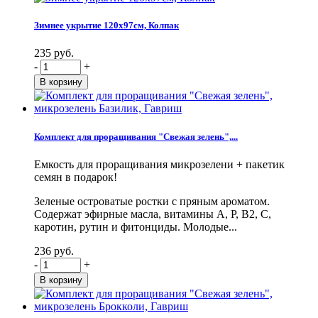
Зимнее укрытие 120х97см, Колпак
235 руб.
-
+
Комплект для проращивания "Свежая зелень",...
Емкость для проращивания микрозелени + пакетик
семян в подарок!
Зеленые островатые ростки с пряным ароматом.
Содержат эфирные масла, витамины А, Р, В2, С,
каротин, рутин и фитонциды. Молодые...
236 руб.
-
+