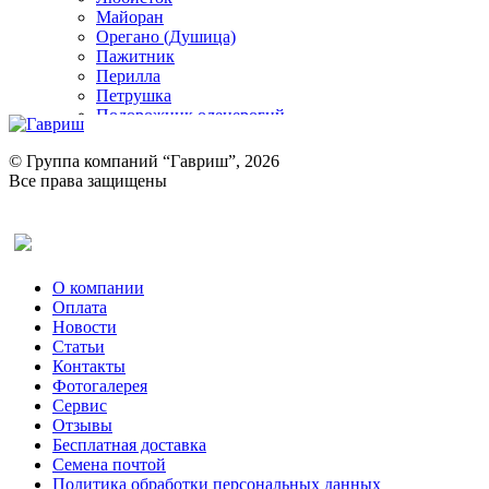
Майоран
Орегано (Душица)
Пажитник
Перилла
Петрушка
Подорожник оленерогий
Портулак пряный
Ревень
© Группа компаний “Гавриш”, 2026
Рукола
Все права защищены
Рута
Салат
Оставить отзыв (для клиентов)
Сельдерей
Спаржа
Табак Курительный
О компании
Тмин
Оплата
Трава для чая
Новости
Туласи
Статьи
Укроп
Контакты
Фенхель пряный
Фотогалерея​
Хризантема овощная
Сервис
Цикорий пряный
Отзывы
Цикорий салатный (Витлуф)
Бесплатная доставка
Черемша
Семена почтой
Шпинат
Политика обработки персональных данных
Щавель