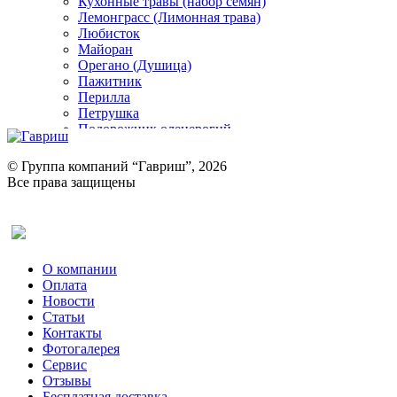
Кухонные травы (набор семян)
Лемонграсс (Лимонная трава)
Любисток
Майоран
Орегано (Душица)
Пажитник
Перилла
Петрушка
Подорожник оленерогий
Портулак пряный
Ревень
© Группа компаний “Гавриш”, 2026
Рукола
Все права защищены
Рута
Салат
Оставить отзыв (для клиентов)
Сельдерей
Спаржа
Табак Курительный
О компании
Тмин
Оплата
Трава для чая
Новости
Туласи
Статьи
Укроп
Контакты
Фенхель пряный
Фотогалерея​
Хризантема овощная
Сервис
Цикорий пряный
Отзывы
Цикорий салатный (Витлуф)
Бесплатная доставка