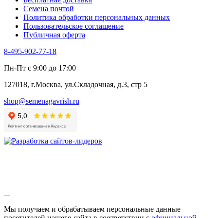
Черемша
Семена почтой
Шпинат
Политика обработки персональных данных
Щавель
Пользовательское соглашение
Эндивий
Публичная оферта
Эстрагон
Семена лекарственных растений
8-495-902-77-18
Алтей
Анис
Пн-Пт с 9:00 до 17:00
Бессмертник
Бораго
127018, г.Москва, ул.Складочная, д.3, стр 5
Валериана
Валерианелла
shop@semenagavrish.ru
Гибискус лекарственный
Девясил
Душица
Зверобой
Змееголовник
Иссоп
Кровохлёбка
Лаванда
Лопух
Лофант
Мелисса
Монарда лекарственная
Мы получаем и обрабатываем персональные данные
Мыльнянка
посетителей нашего сайта в соответствии с
официальной