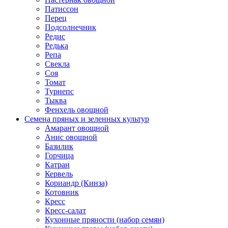
Патиссон
Перец
Подсолнечник
Редис
Редька
Репа
Свекла
Соя
Томат
Турнепс
Тыква
Фенхель овощной
Семена пряных и зеленных культур
Амарант овощной
Анис овощной
Базилик
Горчица
Катран
Кервель
Кориандр (Кинза)
Котовник
Кресс
Кресс-салат
Кухонные пряности (набор семян)