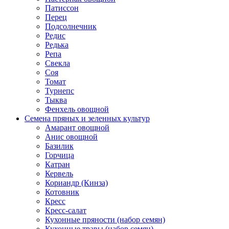
Патиссон
Перец
Подсолнечник
Редис
Редька
Репа
Свекла
Соя
Томат
Турнепс
Тыква
Фенхель овощной
Семена пряных и зеленных культур
Амарант овощной
Анис овощной
Базилик
Горчица
Катран
Кервель
Кориандр (Кинза)
Котовник
Кресс
Кресс-салат
Кухонные пряности (набор семян)
Кухонные травы (набор семян)