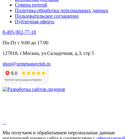
Черемша
Семена почтой
Шпинат
Политика обработки персональных данных
Щавель
Пользовательское соглашение
Эндивий
Публичная оферта
Эстрагон
Семена лекарственных растений
8-495-902-77-18
Алтей
Анис
Пн-Пт с 9:00 до 17:00
Бессмертник
Бораго
127018, г.Москва, ул.Складочная, д.3, стр 5
Валериана
Валерианелла
shop@semenagavrish.ru
Гибискус лекарственный
Девясил
Душица
Зверобой
Змееголовник
Иссоп
Кровохлёбка
Лаванда
Лопух
Лофант
Мелисса
Монарда лекарственная
Мы получаем и обрабатываем персональные данные
Мыльнянка
посетителей нашего сайта в соответствии с
официальной