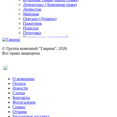
Лемонграсс (Лимонная трава)
Любисток
Майоран
Орегано (Душица)
Пажитник
Перилла
Петрушка
Подорожник оленерогий
Портулак пряный
Ревень
© Группа компаний “Гавриш”, 2026
Рукола
Все права защищены
Рута
Салат
Оставить отзыв (для клиентов)
Сельдерей
Спаржа
Табак Курительный
О компании
Тмин
Оплата
Трава для чая
Новости
Туласи
Статьи
Укроп
Контакты
Фенхель пряный
Фотогалерея​
Хризантема овощная
Сервис
Цикорий пряный
Отзывы
Цикорий салатный (Витлуф)
Бесплатная доставка