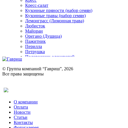
Кресс
Кресс-салат
Кухонные пряности (набор семян)
Кухонные травы (набор семян)
Лемонграсс (Лимонная трава)
Любисток
Майоран
Орегано (Душица)
Пажитник
Перилла
Петрушка
Подорожник оленерогий
Портулак пряный
Ревень
© Группа компаний “Гавриш”, 2026
Рукола
Все права защищены
Рута
Салат
Оставить отзыв (для клиентов)
Сельдерей
Спаржа
Табак Курительный
О компании
Тмин
Оплата
Трава для чая
Новости
Туласи
Статьи
Укроп
Контакты
Фенхель пряный
Фотогалерея​