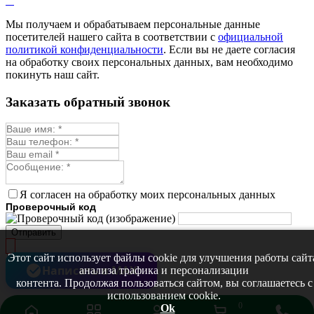
Мелисса
Монарда лекарственная
Мы получаем и обрабатываем персональные данные
Мыльнянка
посетителей нашего сайта в соответствии с
официальной
Мята
политикой конфиденциальности
. Если вы не даете согласия
Овсяный корень
на обработку своих персональных данных, вам необходимо
Огуречная трава
покинуть наш сайт.
Пустырник
Расторопша
Заказать обратный звонок
Репешок
Розмарин
Ромашка лекарственная
Синюха
Скорцонера
Смесь лекарственных
Солодка
Стевия
Я согласен на обработку моих персональных данных
Тимьян ползучий (чабрец)
Проверочный код
Фенхель лекарственный
Цикорий лекарственный
Отправить
Чабер
Череда лекарственная
Этот сайт использует файлы cookie для улучшения работы сайт
Чернокорень
Написать в MAX
анализа трафика и персонализации
Шалфей
контента. Продолжая пользоваться сайтом, вы соглашаетесь с
Семена ягод
использованием cookie.
Брусника
0
Ok