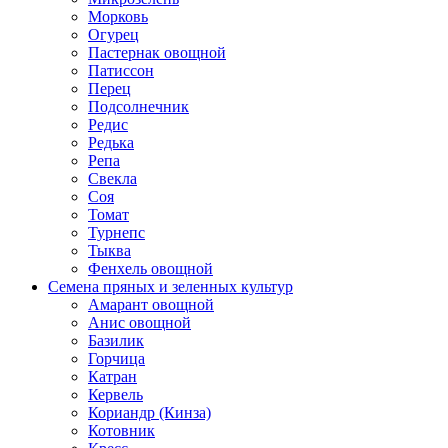
Морковь
Огурец
Пастернак овощной
Патиссон
Перец
Подсолнечник
Редис
Редька
Репа
Свекла
Соя
Томат
Турнепс
Тыква
Фенхель овощной
Семена пряных и зеленных культур
Амарант овощной
Анис овощной
Базилик
Горчица
Катран
Кервель
Кориандр (Кинза)
Котовник