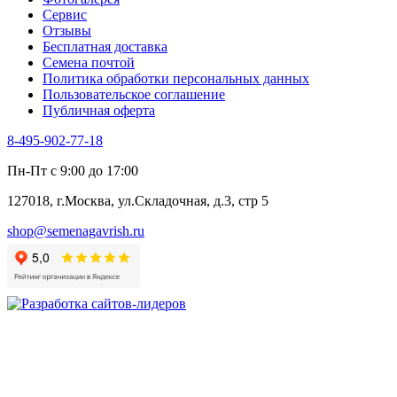
Хризантема овощная
Сервис
Цикорий пряный
Отзывы
Цикорий салатный (Витлуф)
Бесплатная доставка
Черемша
Семена почтой
Шпинат
Политика обработки персональных данных
Щавель
Пользовательское соглашение
Эндивий
Публичная оферта
Эстрагон
Семена лекарственных растений
8-495-902-77-18
Алтей
Анис
Пн-Пт с 9:00 до 17:00
Бессмертник
Бораго
127018, г.Москва, ул.Складочная, д.3, стр 5
Валериана
Валерианелла
shop@semenagavrish.ru
Гибискус лекарственный
Девясил
Душица
Зверобой
Змееголовник
Иссоп
Кровохлёбка
Лаванда
Лопух
Лофант