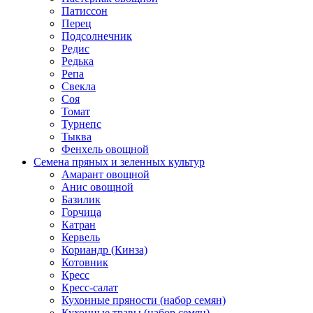
Патиссон
Перец
Подсолнечник
Редис
Редька
Репа
Свекла
Соя
Томат
Турнепс
Тыква
Фенхель овощной
Семена пряных и зеленных культур
Амарант овощной
Анис овощной
Базилик
Горчица
Катран
Кервель
Кориандр (Кинза)
Котовник
Кресс
Кресс-салат
Кухонные пряности (набор семян)
Кухонные травы (набор семян)