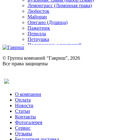
Лемонграсс (Лимонная трава)
Любисток
Майоран
Орегано (Душица)
Пажитник
Перилла
Петрушка
Подорожник оленерогий
Портулак пряный
Ревень
© Группа компаний “Гавриш”, 2026
Рукола
Все права защищены
Рута
Салат
Оставить отзыв (для клиентов)
Сельдерей
Спаржа
Табак Курительный
О компании
Тмин
Оплата
Трава для чая
Новости
Туласи
Статьи
Укроп
Контакты
Фенхель пряный
Фотогалерея​
Хризантема овощная
Сервис
Цикорий пряный
Отзывы
Цикорий салатный (Витлуф)
Бесплатная доставка