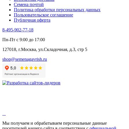
Черемша
Семена почтой
Шпинат
Политика обработки персональных данных
Щавель
Пользовательское соглашение
Эндивий
Публичная оферта
Эстрагон
Семена лекарственных растений
8-495-902-77-18
Алтей
Анис
Пн-Пт с 9:00 до 17:00
Бессмертник
Бораго
127018, г.Москва, ул.Складочная, д.3, стр 5
Валериана
Валерианелла
shop@semenagavrish.ru
Гибискус лекарственный
Девясил
Душица
Зверобой
Змееголовник
Иссоп
Кровохлёбка
Лаванда
Лопух
Лофант
Мелисса
Монарда лекарственная
Мы получаем и обрабатываем персональные данные
Мыльнянка
посетителей нашего сайта в соответствии с
официальной